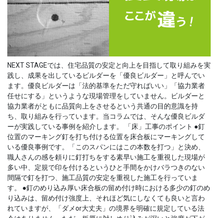
NEXT STAGEでは、住宅品質の安定と向上を目指して取り組みを実
践し、成果を出しているビルダーを「優良ビルダー」と呼んでい
ます。優良ビルダーは「法的基準をただ守ればいい」「協力業者
任せにする」というような現場管理をしていません。ビルダーと
協力業者がともに品質向上をさせるという共通の目的意識を持
ち、取り組みを行っています。当コラムでは、そんな優良ビルダ
ーが実践している事例を紹介します。 「床」工事のポイント ●釘
位置のマーキング釘を打ち付ける位置を床合板にマーキングして
いる優良事例です。「このスパンにはこの本数を打つ」と決め、
職人さんの感を頼りに釘打ちをする素早い施工を重視した現場が
多い中、定規で印を付けるというひと手間をかけバラつきのない
間隔で釘を打つ、施工品質の安定を重視した施工を行っていま
す。 ●釘のめり込み厚い床合板の留め付け時における多少の釘のめ
り込みは、留め付け強度上、それほど気にしなくても良いと言わ
れていますが、「ダメor大丈夫」の境界を明確に規定している法