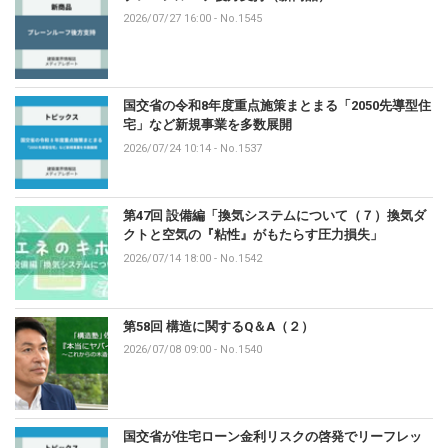
2026/07/27 16:00
-
No.1545
国交省の令和8年度重点施策まとまる「2050先導型住
宅」など新規事業を多数展開
2026/07/24 10:14
-
No.1537
第47回 設備編「換気システムについて（７）換気ダ
クトと空気の『粘性』がもたらす圧力損失」
2026/07/14 18:00
-
No.1542
第58回 構造に関するQ＆A（２）
2026/07/08 09:00
-
No.1540
国交省が住宅ローン金利リスクの啓発でリーフレッ