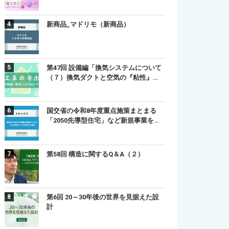
新商品_マドリモ（新商品）
第47回 設備編「換気システムについて
（７）換気ダクトと空気の『粘性』…
国交省の令和8年度重点施策まとまる
「2050先導型住宅」など新規事業を…
第58回 構造に関するQ＆A（２）
第6回 20～30年後の世界を見据えた設
計