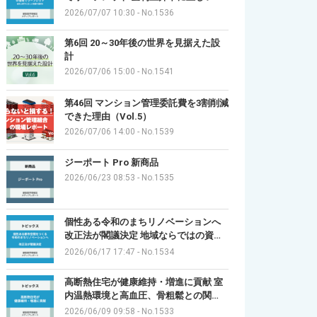
2026/07/07 10:30
-
No.1536
第6回 20～30年後の世界を見据えた設
計
2026/07/06 15:00
-
No.1541
第46回 マンション管理委託費を3割削減
できた理由（Vol.5）
2026/07/06 14:00
-
No.1539
ジーポート Pro 新商品
2026/06/23 08:53
-
No.1535
個性ある令和のまちリノベーションへ
改正法が閣議決定 地域ならではの資…
2026/06/17 17:47
-
No.1534
高断熱住宅が健康維持・増進に貢献 室
内温熱環境と高血圧、骨粗鬆との関…
2026/06/09 09:58
-
No.1533