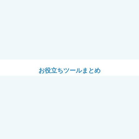
お役立ちツールまとめ
ツール
設計ツール
耐震フレーム＋窓「フレームⅡ
# YKK APのある暮らし
用セミナー（講師：J建築システ
パース工場
ール