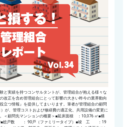
験と実績を持つコンサルタントが、管理組合が抱える様々な
の改正を含め管理組合にとって影響の大きい昨今の業界動向
役立つ情報』を提供してまいります。筆者が管理組合の顧問
年目）が、管理コストおよび修繕費の適正化、共用設備の変更に
顧問先マンションの概要＞■延床面積 ：10,076 ㎡■構
■総戸数 ： 90戸（ファミリータイプ）■竣 工 ：19