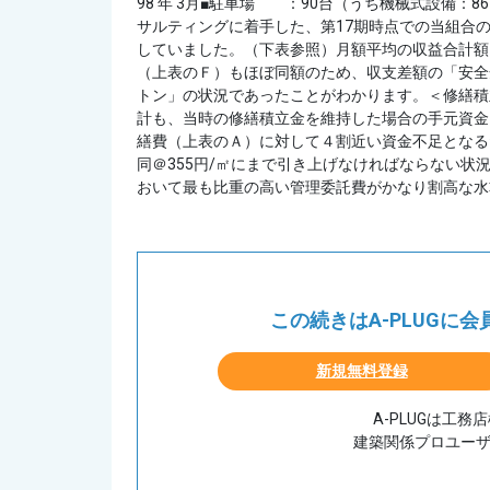
98 年 3月■駐車場 ：90台（うち機械式設備：
サルティングに着手した、第17期時点での当組合
していました。（下表参照）月額平均の収益合計額
（上表のＦ）もほぼ同額のため、収支差額の「安全
トン」の状況であったことがわかります。＜修繕積
計も、当時の修繕積立金を維持した場合の手元資金
繕費（上表のＡ）に対して４割近い資金不足となる
同＠355円/㎡にまで引き上げなければならない
おいて最も比重の高い管理委託費がかなり割高な水準に
この続きはA-PLUGに
新規無料登録
A-PLUGは工
建築関係プロユー