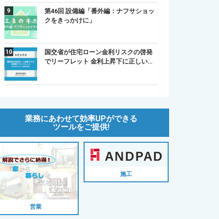
第46回 設備編「番外編：ナフサショッ
クをきっかけに」
国交省が住宅ローン金利リスクの啓発
でリーフレット 金利上昇下に正しい…
業務にあわせて効率UPができる
ツールをご提供!
施工
営業