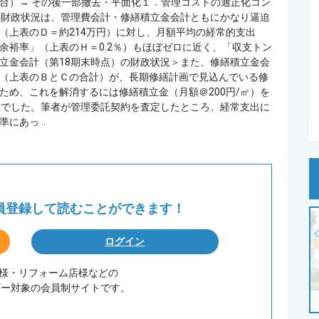
86台）→ その後一部撤去・平面化１．管理コストの適正化コン
の財政状況は、管理費会計・修繕積立金会計ともにかなり逼迫
（上表のＤ＝約214万円）に対し、月額平均の経常的支出
余裕率」（上表のＨ＝0.2％）もほぼゼロに近く、「収支トン
立金会計（第18期末時点）の財政状況＞また、修繕積立金会
（上表のＢとＣの合計）が、長期修繕計画で見込んでいる修
ため、これを解消するには修繕積立金（月額＠200円/㎡）を
状況でした。筆者が管理委託契約を査定したところ、経常支出に
あっ ..
会員登録して
読むことができます！
ログイン
務店様・リフォーム店様などの
ザー対象の会員制サイトです。