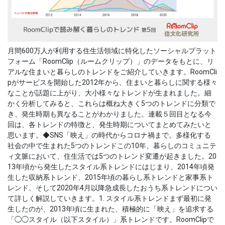
月間600万人が利用する住生活領域に特化したソーシャルプラット
フォーム「RoomClip（ルームクリップ）」のデータをもとに、リ
アルな住まいと暮らしのトレンドをご紹介していきます。RoomCli
pがサービスを開始した2012年から、住まいと暮らしに関する様々
なことが話題に上がり、大小様々なトレンドが生まれました。細
かく分析してみると、これらは概ね大きく5つのトレンドに分類で
き、発生時期も異なることがわかりました。連載５回目となる今
回は、各トレンドの特徴と、発生時期についてまとめてみたいと
思います。◆SNS「映え」の時代からコロナ禍まで。多様化する
社会の中で生まれた5つのトレンドこの10年、暮らしのコミュニテ
ィ文脈において、住生活では5つのトレンド変遷が起きました。20
13年頃から発生したスタイル系トレンドにはじまり、2014年頃発
生した収納系トレンド、2015年頃の暮らし系トレンドと家事系ト
レンド、そして2020年4月以降急成長したおうち系トレンドについ
て詳しく解説していきます。1. スタイル系トレンドまず最初に発
生したのが、2013年頃に生まれた、積極的に「映え」を追求する
「◯◯スタイル（以下スタイル）」系トレンドです。RoomClipで