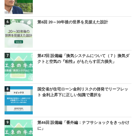
第6回 20～30年後の世界を見据えた設計
第47回 設備編「換気システムについて（７）換気ダ
クトと空気の『粘性』がもたらす圧力損失」
国交省が住宅ローン金利リスクの啓発でリーフレッ
ト 金利上昇下に正しい知識で選択を
第46回 設備編「番外編：ナフサショックをきっかけ
に」