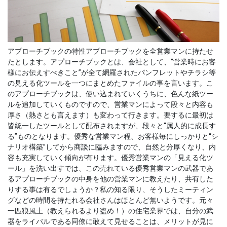
アプローチブックの特性アプローチブックを全営業マンに持たせ
たとします。アプローチブックとは、会社として、“営業時にお客
様にお伝えすべきこと”が全て網羅されたパンフレットやチラシ等
の見える化ツールを一つにまとめたファイルの事を言います。こ
のアプローチブックは、使い込まれていくうちに、色んな紙ツー
ルを追加していくものですので、営業マンによって段々と内容も
厚さ（熱さとも言えます）も変わって行きます。要するに最初は
皆統一したツールとして配布されますが、段々と“属人的に成長す
る”ものとなります。優秀な営業マン程、お客様毎にしっかりと“シ
ナリオ構築”してから商談に臨みますので、自然と分厚くなり、内
容も充実していく傾向が有ります。優秀営業マンの「見える化ツ
ール」を洗い出すでは、この売れている優秀営業マンの武器であ
るアプローチブックの中身を他の営業マンに教えたり、共有した
りする事は有るでしょうか？私の知る限り、そうしたミーティン
グなどの時間を持たれる会社さんはほとんど無いようです。元々
一匹狼風土（教えられるより盗め！）の住宅業界では、自分の武
器をライバルである同僚に敢えて見せることは、メリットが見に