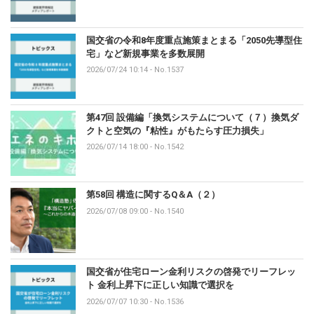
国交省の令和8年度重点施策まとまる「2050先導型住
宅」など新規事業を多数展開
2026/07/24 10:14
-
No.1537
第47回 設備編「換気システムについて（７）換気ダ
クトと空気の『粘性』がもたらす圧力損失」
2026/07/14 18:00
-
No.1542
第58回 構造に関するQ＆A（２）
2026/07/08 09:00
-
No.1540
国交省が住宅ローン金利リスクの啓発でリーフレッ
ト 金利上昇下に正しい知識で選択を
2026/07/07 10:30
-
No.1536