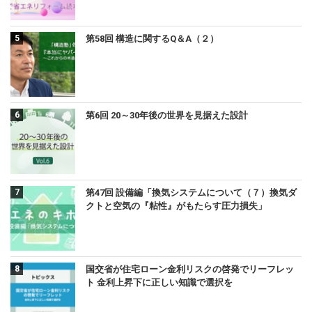
第58回 構造に関するQ＆A（２）
第6回 20～30年後の世界を見据えた設計
第47回 設備編「換気システムについて（７）換気ダ
クトと空気の『粘性』がもたらす圧力損失」
国交省が住宅ローン金利リスクの啓発でリーフレッ
ト 金利上昇下に正しい知識で選択を