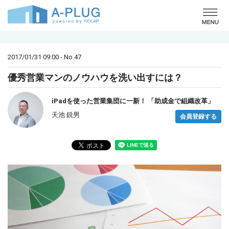
o
2017/01/31 09:00 - No.47
優秀営業マンのノウハウを洗い出すには？
iPadを使った営業集団に一新！ 「助成金で組織改革」
天池 鋭男
会員登録する