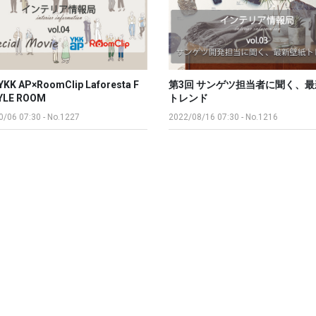
KK AP×RoomClip Laforesta F
第3回 サンゲツ担当者に聞く、
YLE ROOM
トレンド
0/06 07:30
-
No.1227
2022/08/16 07:30
-
No.1216