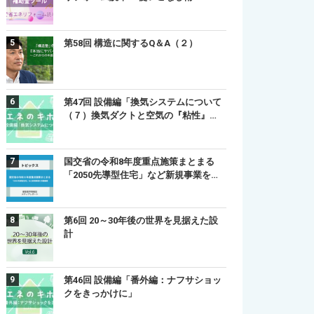
第58回 構造に関するQ＆A（２）
第47回 設備編「換気システムについて
（７）換気ダクトと空気の『粘性』…
国交省の令和8年度重点施策まとまる
「2050先導型住宅」など新規事業を…
第6回 20～30年後の世界を見据えた設
計
第46回 設備編「番外編：ナフサショッ
クをきっかけに」