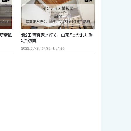
最新壁紙
第2回 写真家と行く、山形 ”こだわり住
宅” 訪問
2022/07/21 07:30
-
No.1201