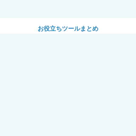
お役立ちツールまとめ
ツール
設計ツール
耐震フレーム＋窓「フレームⅡ
# YKK APのある暮らし
用セミナー（講師：J建築システ
パース工場
ール
どがえ”オフィシャルWEBページ
【掲載事例】公式募集
らしがかわるリフォーム わたし
まどがえ”体験談』営業ガイド …