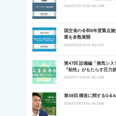
2026/07/27 16:00
-
No.1545
国交省の令和8年度重点施
業を多数展開
2026/07/24 10:14
-
No.1537
第47回 設備編「換気シ
『粘性』がもたらす圧力
2026/07/14 18:00
-
No.1542
第58回 構造に関するQ＆
2026/07/08 09:00
-
No.1540