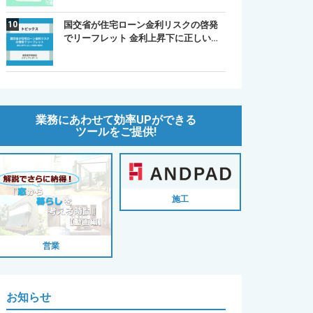
国交省が住宅ローン金利リスクの啓発
でリーフレット 金利上昇下に正しい…
業務にあわせて効率UPができる
ツールをご提供!
施工
営業
お知らせ