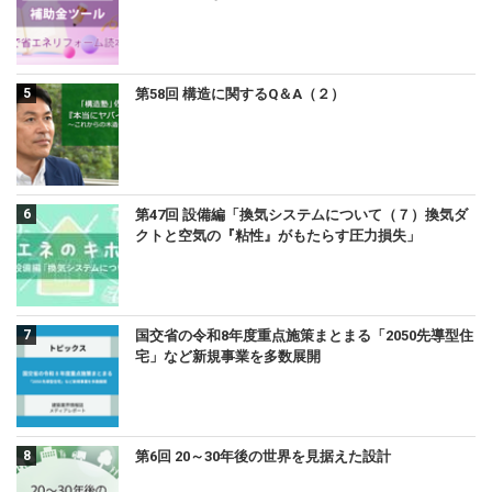
第58回 構造に関するQ＆A（２）
第47回 設備編「換気システムについて（７）換気ダ
クトと空気の『粘性』がもたらす圧力損失」
国交省の令和8年度重点施策まとまる「2050先導型住
宅」など新規事業を多数展開
第6回 20～30年後の世界を見据えた設計