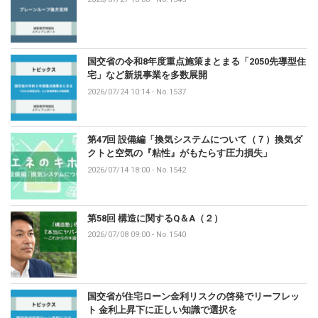
国交省の令和8年度重点施策まとまる「2050先導型住
宅」など新規事業を多数展開
2026/07/24 10:14
-
No.1537
第47回 設備編「換気システムについて（７）換気ダ
クトと空気の『粘性』がもたらす圧力損失」
2026/07/14 18:00
-
No.1542
第58回 構造に関するQ＆A（２）
2026/07/08 09:00
-
No.1540
国交省が住宅ローン金利リスクの啓発でリーフレッ
ト 金利上昇下に正しい知識で選択を