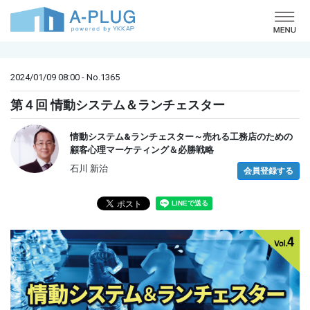
o
2024/01/09 08:00 - No.1365
第４回 情動システム＆ランチェスター
情動システム&ランチェスター～売れる工務店のための
顧客心理マーケティング＆必勝戦略
石川 新治
会員登録する