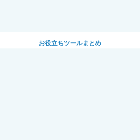
お役立ちツールまとめ
ツール
設計ツール
耐震フレーム＋窓「フレームⅡ
# YKK APのある暮らし
用セミナー（講師：J建築システ
パース工場
ール
どがえ”オフィシャルWEBページ
【掲載事例】公式募集
らしがかわるリフォーム わたし