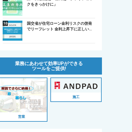
クをきっかけに」
国交省が住宅ローン金利リスクの啓発
でリーフレット 金利上昇下に正しい…
業務にあわせて効率UPができる
ツールをご提供!
施工
営業