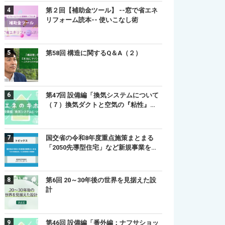
第２回【補助金ツール】 --窓で省エネ
リフォーム読本-- 使いこなし術
第58回 構造に関するQ＆A（２）
第47回 設備編「換気システムについて
（７）換気ダクトと空気の『粘性』…
国交省の令和8年度重点施策まとまる
「2050先導型住宅」など新規事業を…
第6回 20～30年後の世界を見据えた設
計
第46回 設備編「番外編：ナフサショッ