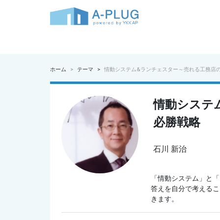
ホーム
テーマ
情動システム&ランチェスター～売れる工務店
情動システ
必勝戦略
石川 新治
「情動システム」と「
答えを自分で考えるこ
きます。