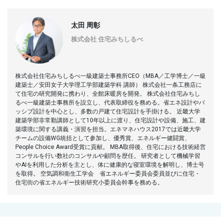
太田 周彰
株式会社 住宅みちしるべ
株式会社住宅みちしるべ一級建築士事務所CEO（MBA／工学博士／一級
建築士／安田女子大学理工学部建築学科 講師） 株式会社一条工務店に
て住宅の研究開発に携わり、全館床暖房を開発。 株式会社住宅みちし
るべ一級建築士事務所を設立し、代表取締役を務める。省エネ設計やパ
ッシブ設計を中心とし、多数の戸建て住宅設計を手掛ける。 近畿大学
建築学部非常勤講師として10年以上に渡り、住宅設計や設備、施工、建
築環境に関する講義・演習を担当。エネマネハウス2017では近畿大学
チームの設備WG統括として参加し、優秀賞、エネルギー健闘賞、
People Choice Award受賞に貢献。 MBA取得後、住宅における技術経営
コンサルを行い数社のコンサルや顧問を歴任。 研究者として機械学習
やAIを利用した分析を主とし、体に健康的な寝室環境を解明し、博士号
を取得。 空気調和衛生工学会 省エネルギー委員会委員並びに住宅・
住宅街の省エネルギー技術研究小委員会幹事を務める。