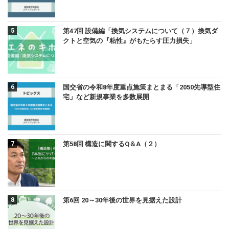
第47回 設備編「換気システムについて（７）換気ダ
クトと空気の『粘性』がもたらす圧力損失」
国交省の令和8年度重点施策まとまる「2050先導型住
宅」など新規事業を多数展開
第58回 構造に関するQ＆A（２）
第6回 20～30年後の世界を見据えた設計