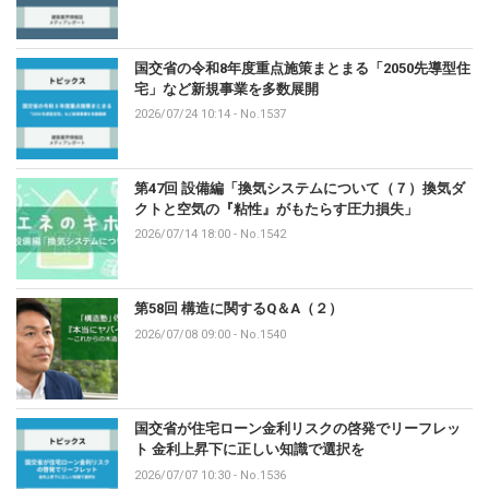
国交省の令和8年度重点施策まとまる「2050先導型住
宅」など新規事業を多数展開
2026/07/24 10:14
-
No.1537
第47回 設備編「換気システムについて（７）換気ダ
クトと空気の『粘性』がもたらす圧力損失」
2026/07/14 18:00
-
No.1542
第58回 構造に関するQ＆A（２）
2026/07/08 09:00
-
No.1540
国交省が住宅ローン金利リスクの啓発でリーフレッ
ト 金利上昇下に正しい知識で選択を
2026/07/07 10:30
-
No.1536