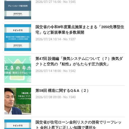
2026/07/27 16:00
-
No.1545
国交省の令和8年度重点施策まとまる「2050先導型住
宅」など新規事業を多数展開
2026/07/24 10:14
-
No.1537
第47回 設備編「換気システムについて（７）換気ダ
クトと空気の『粘性』がもたらす圧力損失」
2026/07/14 18:00
-
No.1542
第58回 構造に関するQ＆A（２）
2026/07/08 09:00
-
No.1540
国交省が住宅ローン金利リスクの啓発でリーフレッ
ト 金利上昇下に正しい知識で選択を