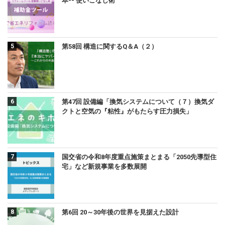
本-- 使いこなし術
第58回 構造に関するQ＆A（２）
第47回 設備編「換気システムについて（７）換気ダ
クトと空気の『粘性』がもたらす圧力損失」
国交省の令和8年度重点施策まとまる「2050先導型住
宅」など新規事業を多数展開
第6回 20～30年後の世界を見据えた設計