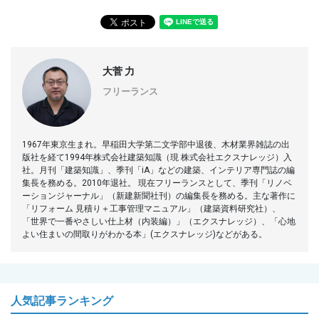
大菅 力
フリーランス
1967年東京生まれ。早稲田大学第二文学部中退後、木材業界雑誌の出
版社を経て1994年株式会社建築知識（現 株式会社エクスナレッジ）入
社。月刊「建築知識」、季刊「iA」などの建築、インテリア専門誌の編
集長を務める。2010年退社。 現在フリーランスとして、季刊「リノベ
ーションジャーナル」（新建新聞社刊）の編集長を務める。主な著作に
「リフォーム 見積り＋工事管理マニュアル」（建築資料研究社）、
「世界で一番やさしい仕上材（内装編）」（エクスナレッジ）、「心地
よい住まいの間取りがわかる本」(エクスナレッジ)などがある。
人気記事ランキング