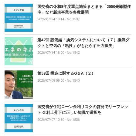
国交省の令和8年度重点施策まとまる「2050先導型住
宅」など新規事業を多数展開
2026/07/24 10:14
-
No.1537
第47回 設備編「換気システムについて（７）換気ダ
クトと空気の『粘性』がもたらす圧力損失」
2026/07/14 18:00
-
No.1542
第58回 構造に関するQ＆A（２）
2026/07/08 09:00
-
No.1540
国交省が住宅ローン金利リスクの啓発でリーフレッ
ト 金利上昇下に正しい知識で選択を
2026/07/07 10:30
-
No.1536