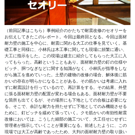
（前回記事はこちら）事例紹介のかたちで耐震改修のセオリーを
お伝えしてきたこのレポート。今回は最終回となる。今回は面材
耐力壁の施工を中心に、耐震に関わる大工の仕事を見ていく。基
礎工事と同様に、小林氏は木工事に関しても現場に頻繁に通い、
大工に指示をした。この現場は建主に紹介してもらった大工に入
ってもらった。高齢ということもあり、面材耐力壁の釘の仕様や
ピッチ、胴つなぎなどに関する知識がなく、小林氏が指導をしな
がら施工を進めていった。土壁の建物の改修の場合、解体後に筋
かいの存在が明らかになることがある。その筋かいは考慮に入れ
ずに耐震設計を行っているので、再計算をする。その結果、外壁
に張る面材耐力壁の配置が変わる場合もある。面材耐力壁が不要
な箇所も出てくるが、その場所にも下地としての合板は必要にな
る。そこで、余計な耐力を持たせずに下地としてのみ機能させる
ために、釘ピッチを緩めて張っていく。クモ筋かいの有効性耐震
改修においては、こうした細部の施工ついて、大工任せにせずに
管理者が指示していくことが重要になる。前述したように、この
現場では大工が高齢であったため、大判の面材耐力壁の取り扱い