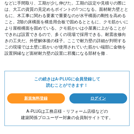
などに手間取り、工期が少し伸びた。工期の設定や見積りの際に
は、大工の資質の見定めもポイントの1つになる。面材耐力壁とと
もに、木工事に関わる要素で重要なのが水平構面の剛性を高める
こと。2階の床構面を構造用合板で固めるとともに、クモ筋かいに
より屋根構面を固めている。クモ筋かいは小屋裏に上がることが
できれば設置できるので、多くの現場で採用できる。耐震改修向
きの工夫だ。外壁解体後の様子。ここで耐力壁の詳細が判明する
この現場では土壁に筋かいが使用されていた筋かい端部に金物を
設置胴縁など面材耐力壁の設置に邪魔になる部材を撤 ..
この続きはA-PLUGに会員登録して
読むことができます！
新規無料登録
ログイン
A-PLUGは工務店様・リフォーム店様などの
建築関係プロユーザー対象の会員制サイトです。