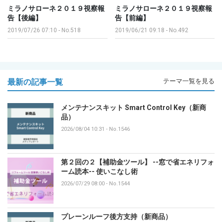
ミラノサローネ２０１９視察報
ミラノサローネ２０１９視察報
告【後編】
告【前編】
2019/07/26 07:10
-
No.518
2019/06/21 09:18
-
No.492
最新の記事一覧
テーマ一覧を見る
メンテナンスキット Smart Control Key（新商
品）
2026/08/04 10:31
-
No.1546
第２回の２【補助金ツール】 --窓で省エネリフォ
ーム読本-- 使いこなし術
2026/07/29 08:00
-
No.1544
プレーンルーフ後方支持（新商品）