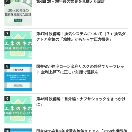
第6回 20～30年後の世界を見据えた設計
第47回 設備編「換気システムについて（７）換気ダ
クトと空気の『粘性』がもたらす圧力損失」
国交省が住宅ローン金利リスクの啓発でリーフレッ
ト 金利上昇下に正しい知識で選択を
第46回 設備編「番外編：ナフサショックをきっかけ
に」
国交省の令和8年度重点施策まとまる「2050先導型住