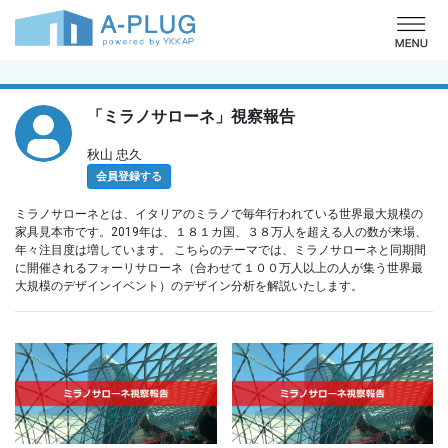
o
「ミラノサローネ」視察報告
秋山 忠久
会員登録する
ミラノサローネとは、イタリアのミラノで毎年行われている世界最大規模の
家具見本市です。2019年は、１８１カ国、３８万人を超える人の数が来場、
年々注目度は増しています。 こちらのテーマでは、ミラノサローネと同期間
に開催されるフォーリサローネ（合わせて１００万人以上の人が集う世界最
大規模のデザインイベント）のデザイン分析を解説いたします。