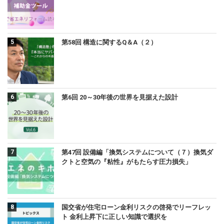
第58回 構造に関するQ＆A（２）
第6回 20～30年後の世界を見据えた設計
第47回 設備編「換気システムについて（７）換気ダ
クトと空気の『粘性』がもたらす圧力損失」
国交省が住宅ローン金利リスクの啓発でリーフレッ
ト 金利上昇下に正しい知識で選択を