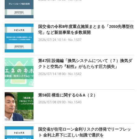
国交省の令和8年度重点施策まとまる「2050先導型住
宅」など新規事業を多数展開
2026/07/24 10:14
-
No.1537
第47回 設備編「換気システムについて（７）換気ダ
クトと空気の『粘性』がもたらす圧力損失」
2026/07/14 18:00
-
No.1542
第58回 構造に関するQ＆A（２）
2026/07/08 09:00
-
No.1540
国交省が住宅ローン金利リスクの啓発でリーフレッ
ト 金利上昇下に正しい知識で選択を