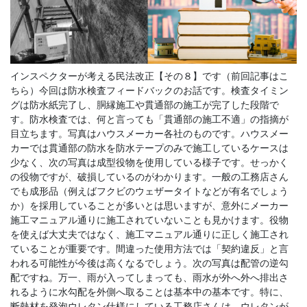
インスペクターが考える民法改正【その８】です（前回記事はこ
ちら）今回は防水検査フィードバックのお話です。検査タイミン
グは防水紙完了し、胴縁施工や貫通部の施工が完了した段階で
す。防水検査では、何と言っても「貫通部の施工不適」の指摘が
目立ちます。写真はハウスメーカー各社のものです。ハウスメー
カーでは貫通部の防水を防水テープのみで施工しているケースは
少なく、次の写真は成型役物を使用している様子です。せっかく
の役物ですが、破損しているのがわかります。一般の工務店さん
でも成形品（例えばフクビのウェザータイトなどが有名でしょう
か）を採用していることが多いとは思いますが、意外にメーカー
施工マニュアル通りに施工されていないことも見かけます。役物
を使えば大丈夫ではなく、施工マニュアル通りに正しく施工され
ていることが重要です。間違った使用方法では「契約違反」と言
われる可能性が今後は高くなるでしょう。次の写真は配管の逆勾
配ですね。万一、雨が入ってしまっても、雨水が外へ外へ排出さ
れるように水勾配を外側へ取ることは基本中の基本です。特に、
断熱材を発泡ウレタン仕様にしている工務店さんは、ウレタンが