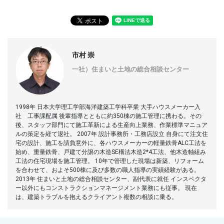
市村 崇
一社）住まいと土地の総合相談センター
1998年 日本大学理工学部海洋建築工学科卒業 大手ハウスメーカー入
社 工事課配属 後輩指導とともに約350棟の施工管理に携わる。その
後、スタッフ部門にて施工革新による生産向上業務、作業標準マニュア
ルの策定を経て退社。 2007年 設計事務所・工務店設立 自身にて注文住
宅の設計、施工を請負意外に、各ハウスメーカーの軽量鉄骨ALC工法を
始め、重量鉄骨、戸建て分譲の木造SE構法木造2*4工法、他木造軸組み
工法の住宅現場を施工管理。 10年で管理した現場は新築、リフォーム
を合わせて、およそ500棟に及び多数の職人指導の実績経験がある。
2013年 住まいと土地の総合相談センター、副代表に就任 インスペクタ
ー以外にもコンストラクションマネージメント業務にも従事。 現在
は、建築トラブルを抱えるクライアント複数の相談に乗る。