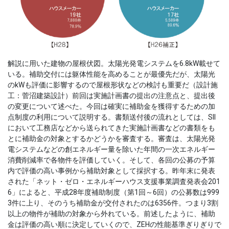
解説に用いた建物の屋根伏図。太陽光発電システムを6.8kW載せて
いる。補助交付には躯体性能を高めることが最優先だが、太陽光
のkWも評価に影響するので屋根形状などの検討も重要だ（設計施
工：菅沼建築設計）前回は実施計画書の提出の注意点と、提出後
の変更について述べた。今回は確実に補助金を獲得するための加
点制度の利用について説明する。書類送付後の流れとしては、SII
において工務店などから送られてきた実施計画書などの書類をも
とに補助金の対象とするかどうかを審査する。審査は、太陽光発
電システムなどの創エネルギー量を除いた年間の一次エネルギー
消費削減率で各物件を評価していく。そして、各回の公募の予算
内で評価の高い事例から補助対象として採択する。昨年末に発表
された「ネット・ゼロ・エネルギーハウス支援事業調査発表会201
6」によると、平成28年度補助制度（第1回～6回）の公募数は999
3件に上り、そのうち補助金が交付されたのは6356件。つまり3割
以上の物件が補助の対象から外れている。前述したように、補助
金は評価の高い順に決定していくので、ZEHの性能基準ぎりぎりで