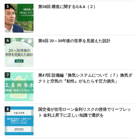
第58回 構造に関するQ＆A（２）
第6回 20～30年後の世界を見据えた設計
第47回 設備編「換気システムについて（７）換気ダ
クトと空気の『粘性』がもたらす圧力損失」
国交省が住宅ローン金利リスクの啓発でリーフレッ
ト 金利上昇下に正しい知識で選択を