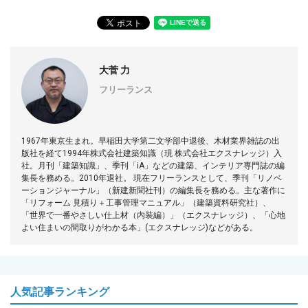
大菅 力
フリーランス
1967年東京生まれ。早稲田大学第二文学部中退後、木材業界雑誌の出
版社を経て1994年株式会社建築知識（現 株式会社エクスナレッジ）入
社。月刊「建築知識」、季刊「iA」などの建築、インテリア専門誌の編
集長を務める。2010年退社。 現在フリーランスとして、季刊「リノベ
ーションジャーナル」（新建新聞社刊）の編集長を務める。主な著作に
「リフォーム 見積り＋工事管理マニュアル」（建築資料研究社）、
「世界で一番やさしい仕上材（内装編）」（エクスナレッジ）、「心地
よい住まいの間取りがわかる本」(エクスナレッジ)などがある。
人気記事ランキング