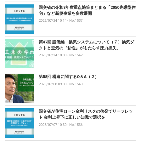
国交省の令和8年度重点施策まとまる「2050先導型住
宅」など新規事業を多数展開
2026/07/24 10:14
-
No.1537
第47回 設備編「換気システムについて（７）換気ダ
クトと空気の『粘性』がもたらす圧力損失」
2026/07/14 18:00
-
No.1542
第58回 構造に関するQ＆A（２）
2026/07/08 09:00
-
No.1540
国交省が住宅ローン金利リスクの啓発でリーフレッ
ト 金利上昇下に正しい知識で選択を
2026/07/07 10:30
-
No.1536