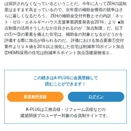
は採択されなくなっているということだ。今年に入ってZEHの認知
度はますます高まっているので、次年度の補助金獲得の競争はさ
らに厳しくなるだろう。 ZEHの補助金交付件数とその内訳「ネッ
ト・ゼロ・エネルギーハウス支援事業調査発表会2016」より ■加
点制度の活用そうしたなか注目されるのが「加点制度」だ。以下
の①〜③の要素を備えた住宅は、補助金の対象となるがどうかを
評価する際に加点が得られるのだ。 評価における加点要素①交付
要件よりＵＡ値を20％以上強化した住宅は削減率10ポイント加点
②HEMS採用の住宅は削減率５ポイント加点③建築物省エ ..
この続きはA-PLUGに会員登録して
読むことができます！
新規無料登録
ログイン
A-PLUGは工務店様・リフォーム店様などの
建築関係プロユーザー対象の会員制サイトです。