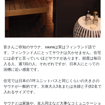
皆さんご存知のサウナ、
sauna
は実はフィンランド語で
す。フィンランド人にとってサウナは欠かせません。住宅
には必ずと言っていいほどサウナがあります。頻度は毎日
入る人、週
1
回の人、それぞれですが、日本人にとっての
浴槽に近い感覚です。
住宅では日本の
1
坪ユニットバスと同じくらいの大きさの
サウナが一般的です。大体大人
3
名または夫婦と子供
2
名で
入れるサイズです。
サウナとは家族や、友人同士など大事なコミュニケーショ