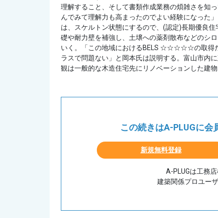
理解すること、そして書類作成業務の煩雑さを知っ
んでみて理解力も高まったのでよい経験になった」
は、スケルトン状態にするので、(認定)長期優良
礎や耐力壁を補強し、土壌への薬剤散布などのシロ
いく。「この地域におけるBELS ☆☆☆☆☆の取得
ラスで問題ない」と岡本氏は説明する。富山市内に
観は一般的な木造住宅先にリノベーションした建物。
この続きはA-PLUGに
新規無料登録
A-PLUGは工
建築関係プロユー