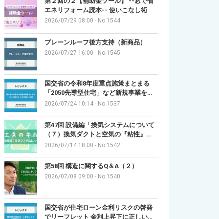
第２回の２【補助金ツール】 --窓で省
エネリフォーム読本-- 使いこなし術
2026/07/29 08:00
-
No.1544
プレーンルーフ後方支持（新商品）
2026/07/27 16:00
-
No.1545
国交省の令和8年度重点施策まとまる
「2050先導型住宅」など新規事業を…
2026/07/24 10:14
-
No.1537
第47回 設備編「換気システムについて
（７）換気ダクトと空気の『粘性』…
2026/07/14 18:00
-
No.1542
第58回 構造に関するQ＆A（２）
2026/07/08 09:00
-
No.1540
国交省が住宅ローン金利リスクの啓発
でリーフレット 金利上昇下に正しい…