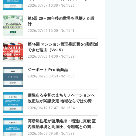
2026/07/07 10:30
-
No.1536
第6回 20～30年後の世界を見据えた設
計
2026/07/06 15:00
-
No.1541
第46回 マンション管理委託費を3割削減
できた理由（Vol.5）
2026/07/06 14:00
-
No.1539
ジーポート Pro 新商品
2026/06/23 08:53
-
No.1535
個性ある令和のまちリノベーションへ
改正法が閣議決定 地域ならではの資…
2026/06/17 17:47
-
No.1534
高断熱住宅が健康維持・増進に貢献 室
内温熱環境と高血圧、骨粗鬆との関…
2026/06/09 09:58
-
No.1533