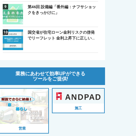
第46回 設備編「番外編：ナフサショッ
クをきっかけに」
国交省が住宅ローン金利リスクの啓発
でリーフレット 金利上昇下に正しい…
業務にあわせて効率UPができる
ツールをご提供!
施工
営業