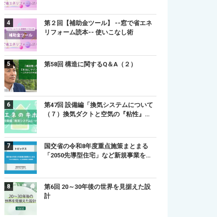
第２回【補助金ツール】 --窓で省エネ
リフォーム読本-- 使いこなし術
第58回 構造に関するQ＆A（２）
第47回 設備編「換気システムについて
（７）換気ダクトと空気の『粘性』…
国交省の令和8年度重点施策まとまる
「2050先導型住宅」など新規事業を…
第6回 20～30年後の世界を見据えた設
計