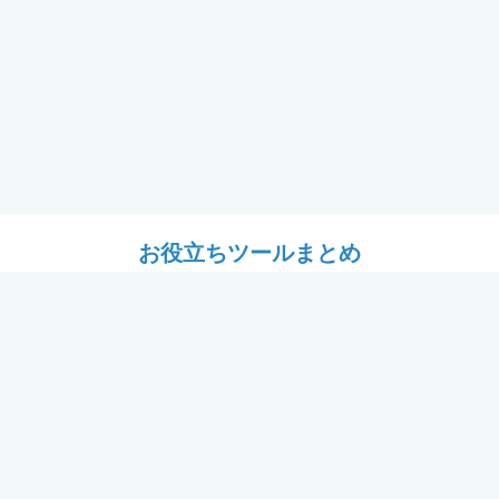
お役立ちツールまとめ
ツール
設計ツール
耐震フレーム＋窓「フレームⅡ
# YKK APのある暮らし
用セミナー（講師：J建築システ
パース工場
ール