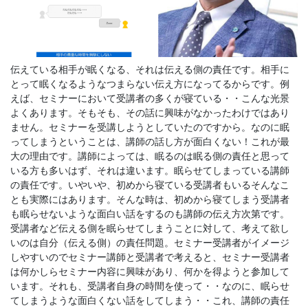
伝えている相手が眠くなる、それは伝える側の責任です。相手に
とって眠くなるようなつまらない伝え方になってるからです。例
えば、セミナーにおいて受講者の多くが寝ている・・こんな光景
よくあります。そもそも、その話に興味がなかったわけではあり
ません。セミナーを受講しようとしていたのですから。なのに眠
ってしまうということは、講師の話し方が面白くない！これが最
大の理由です。講師によっては、眠るのは眠る側の責任と思って
いる方も多いはず、それは違います。眠らせてしまっている講師
の責任です。いやいや、初めから寝ている受講者もいるそんなこ
とも実際にはあります。そんな時は、初めから寝てしまう受講者
も眠らせないような面白い話をするのも講師の伝え方次第です。
受講者など伝える側を眠らせてしまうことに対して、考えて欲し
いのは自分（伝える側）の責任問題。セミナー受講者がイメージ
しやすいのでセミナー講師と受講者で考えると、セミナー受講者
は何かしらセミナー内容に興味があり、何かを得ようと参加して
います。それも、受講者自身の時間を使って・・なのに、眠らせ
てしまうような面白くない話をしてしまう・・これ、講師の責任