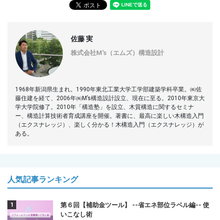
佐藤 実
株式会社M's（エムズ）構造設計
1968年新潟県生まれ。1990年東北工業大学工学部建築学科卒業。㈱佐
藤住建を経て、2006年㈱M’s構造設計設立、現在に至る。2010年東京大
学大学院修了。2010年「構造塾」を設立、木質構造に関するセミナ
ー、構造計算技術者育成講座を開催。著書に、最高に楽しい木構造入門
（エクスナレッジ）、楽しく分かる！木構造入門（エクスナレッジ）が
ある。
人気記事ランキング
第６回【補助金ツール】 --省エネ部位ラベル編-- 使
いこなし術