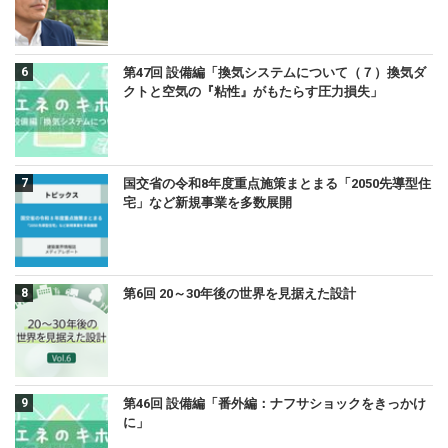
第47回 設備編「換気システムについて（７）換気ダ
クトと空気の『粘性』がもたらす圧力損失」
国交省の令和8年度重点施策まとまる「2050先導型住
宅」など新規事業を多数展開
第6回 20～30年後の世界を見据えた設計
第46回 設備編「番外編：ナフサショックをきっかけ
に」