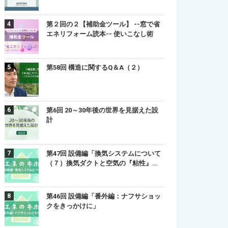
第２回の２【補助金ツール】 --窓で省
エネリフォーム読本-- 使いこなし術
第58回 構造に関するQ＆A（２）
第6回 20～30年後の世界を見据えた設
計
第47回 設備編「換気システムについて
（７）換気ダクトと空気の『粘性』…
第46回 設備編「番外編：ナフサショッ
クをきっかけに」