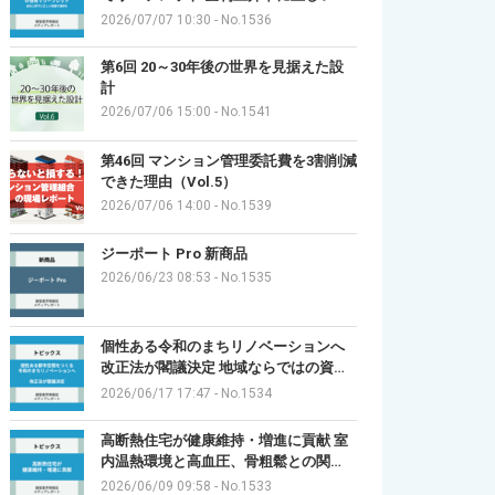
2026/07/07 10:30
-
No.1536
第6回 20～30年後の世界を見据えた設
計
2026/07/06 15:00
-
No.1541
第46回 マンション管理委託費を3割削減
できた理由（Vol.5）
2026/07/06 14:00
-
No.1539
ジーポート Pro 新商品
2026/06/23 08:53
-
No.1535
個性ある令和のまちリノベーションへ
改正法が閣議決定 地域ならではの資…
2026/06/17 17:47
-
No.1534
高断熱住宅が健康維持・増進に貢献 室
内温熱環境と高血圧、骨粗鬆との関…
2026/06/09 09:58
-
No.1533