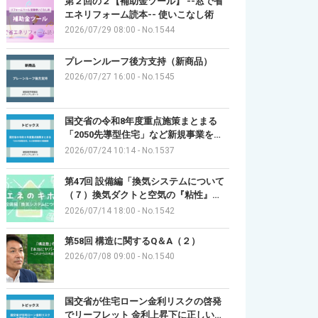
第２回の２【補助金ツール】 --窓で省
エネリフォーム読本-- 使いこなし術
2026/07/29 08:00
-
No.1544
プレーンルーフ後方支持（新商品）
2026/07/27 16:00
-
No.1545
国交省の令和8年度重点施策まとまる
「2050先導型住宅」など新規事業を…
2026/07/24 10:14
-
No.1537
第47回 設備編「換気システムについて
（７）換気ダクトと空気の『粘性』…
2026/07/14 18:00
-
No.1542
第58回 構造に関するQ＆A（２）
2026/07/08 09:00
-
No.1540
国交省が住宅ローン金利リスクの啓発
でリーフレット 金利上昇下に正しい…