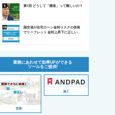
第1回 どうして「構造」って難しいの？
国交省が住宅ローン金利リスクの啓発
でリーフレット 金利上昇下に正しい…
業務にあわせて効率UPができる
ツールをご提供!
施工
営業