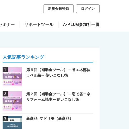
新規会員登録
ログイン
セミナー
サポートツール
A-PLUG参加社一覧
人気記事ランキング
第６回【補助金ツール】 --省エネ部位
ラベル編-- 使いこなし術
第２回【補助金ツール】 --窓で省エネ
リフォーム読本-- 使いこなし術
新商品_マドリモ（新商品）