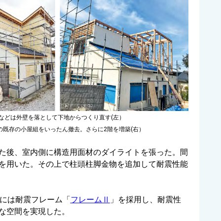
などは外壁を落として下地からつくり直す(左）
の既存の小屋組をいったん撤去。さらに2階を増築(右）
た後、室内側に構造用面材のダイライトを張った。間
を用いた。その上で柱頭柱脚金物を追加して耐震性能
部には耐震フレーム「
フレームⅡ
」を採用し、耐震性
な空間を実現した。