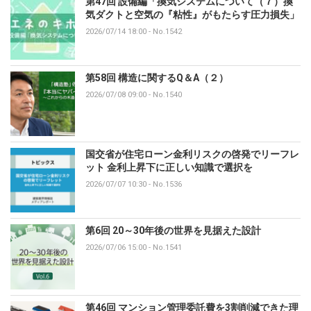
第47回 設備編「換気システムについて（７）換
気ダクトと空気の『粘性』がもたらす圧力損失」
2026/07/14 18:00
-
No.1542
第58回 構造に関するQ＆A（２）
2026/07/08 09:00
-
No.1540
国交省が住宅ローン金利リスクの啓発でリーフレ
ット 金利上昇下に正しい知識で選択を
2026/07/07 10:30
-
No.1536
第6回 20～30年後の世界を見据えた設計
2026/07/06 15:00
-
No.1541
第46回 マンション管理委託費を3割削減できた理