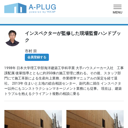
o
インスペクターが監修した現場監督ハンドブッ
ク
市村 崇
会員登録する
1998年 日本大学理工学部海洋建築工学科卒業 大手ハウスメーカー入社 工事
課配属 後輩指導とともに約350棟の施工管理に携わる。その後、スタッフ部
門にて施工革新による生産向上業務、作業標準マニュアルの策定を経て退
社。 2013年 住まいと土地の総合相談センター、副代表に就任 インスペクタ
ー以外にもコンストラクションマネージメント業務にも従事。 現在は、建築
トラブルを抱えるクライアント複数の相談に乗る