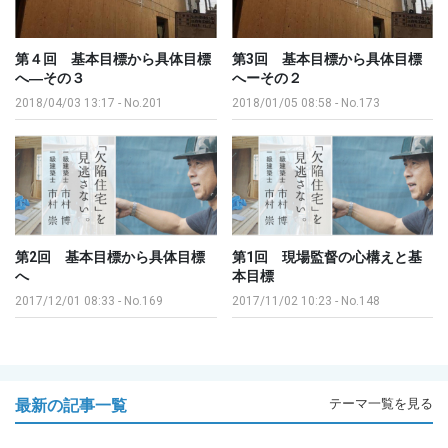
第４回 基本目標から具体目標
第3回 基本目標から具体目標
へ―その３
へーその２
2018/04/03 13:17
-
No.201
2018/01/05 08:58
-
No.173
第2回 基本目標から具体目標
第1回 現場監督の心構えと基
へ
本目標
2017/12/01 08:33
-
No.169
2017/11/02 10:23
-
No.148
最新の記事一覧
テーマ一覧を見る