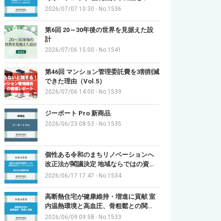
2026/07/07 10:30
-
No.1536
第6回 20～30年後の世界を見据えた設
計
2026/07/06 15:00
-
No.1541
第46回 マンション管理委託費を3割削減
できた理由（Vol.5）
2026/07/06 14:00
-
No.1539
ジーポート Pro 新商品
2026/06/23 08:53
-
No.1535
個性ある令和のまちリノベーションへ
改正法が閣議決定 地域ならではの資…
2026/06/17 17:47
-
No.1534
高断熱住宅が健康維持・増進に貢献 室
内温熱環境と高血圧、骨粗鬆との関…
2026/06/09 09:58
-
No.1533