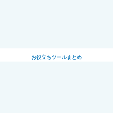
お役立ちツールまとめ
ツール
設計ツール
耐震フレーム＋窓「フレームⅡ
# YKK APのある暮らし
用セミナー（講師：J建築システ
パース工場
ール