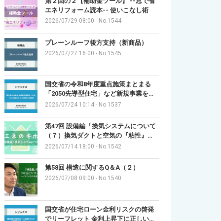
第２回の２【補助金ツール】 --窓で省
エネリフォーム読本-- 使いこなし術
2026/07/29 08:00
-
No.1544
プレーンルーフ後方支持（新商品）
2026/07/27 16:00
-
No.1545
国交省の令和8年度重点施策まとまる
「2050先導型住宅」など新規事業を…
2026/07/24 10:14
-
No.1537
第47回 設備編「換気システムについて
（７）換気ダクトと空気の『粘性』…
2026/07/14 18:00
-
No.1542
第58回 構造に関するQ＆A（２）
2026/07/08 09:00
-
No.1540
国交省が住宅ローン金利リスクの啓発
でリーフレット 金利上昇下に正しい…