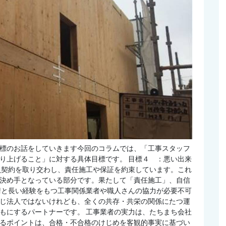
標のお話をしていきます今回のコラムでは、「工事スタッフ
り上げること」に対する具体目標です。 目標４ ：悪い出来
負契約を取り交わし、責任施工や保証を約束しています。これ
決め手となっている部分です。果たして「責任施工」、自信
術と長い経験をもつ工事関係業者や職人さんの協力が必要不可
じ法人ではないけれども、全くの共存・共栄の関係にたつ運
もにするパートナーです。 工事業者の実力は、たちまち会社
るポイントは、合格・不合格のけじめを客観的事実に基づい