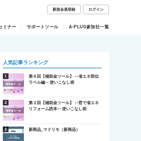
新規会員登録
ログイン
セミナー
サポートツール
A-PLUG参加社一覧
人気記事ランキング
第６回【補助金ツール】 --省エネ部位
ラベル編-- 使いこなし術
第２回【補助金ツール】 --窓で省エネ
リフォーム読本-- 使いこなし術
新商品_マドリモ（新商品）