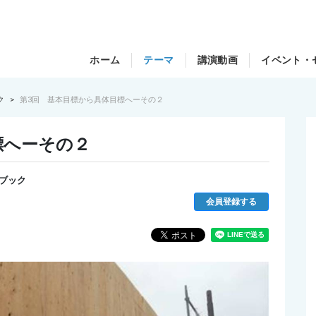
ホーム
テーマ
講演動画
イベント・
ク
第3回 基本目標から具体目標へーその２
標へーその２
ブック
会員登録する