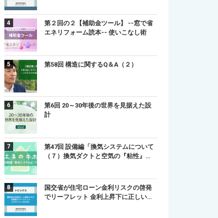
第２回の２【補助金ツール】 --窓で省
エネリフォーム読本-- 使いこなし術
第58回 構造に関するQ＆A（２）
第6回 20～30年後の世界を見据えた設
計
第47回 設備編「換気システムについて
（７）換気ダクトと空気の『粘性』…
国交省が住宅ローン金利リスクの啓発
でリーフレット 金利上昇下に正しい…