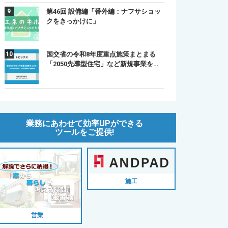
第46回 設備編「番外編：ナフサショッ
クをきっかけに」
国交省の令和8年度重点施策まとまる
「2050先導型住宅」など新規事業を…
業務にあわせて効率UPができる
ツールをご提供!
施工
営業