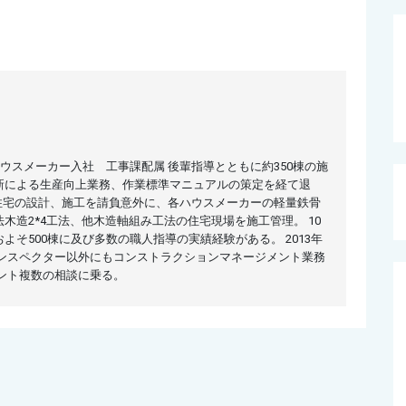
ハウスメーカー入社 工事課配属 後輩指導とともに約350棟の施
新による生産向上業務、作業標準マニュアルの策定を経て退
注文住宅の設計、施工を請負意外に、各ハウスメーカーの軽量鉄骨
木造2*4工法、他木造軸組み工法の住宅現場を施工管理。 10
そ500棟に及び多数の職人指導の実績経験がある。 2013年
ンスペクター以外にもコンストラクションマネージメント業務
ント複数の相談に乗る。