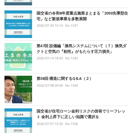
国交省の令和8年度重点施策まとまる「2050先導型住
宅」など新規事業を多数展開
2026/07/24 10:14
-
No.1537
第47回 設備編「換気システムについて（７）換気ダ
クトと空気の『粘性』がもたらす圧力損失」
2026/07/14 18:00
-
No.1542
第58回 構造に関するQ＆A（２）
2026/07/08 09:00
-
No.1540
国交省が住宅ローン金利リスクの啓発でリーフレッ
ト 金利上昇下に正しい知識で選択を
2026/07/07 10:30
-
No.1536