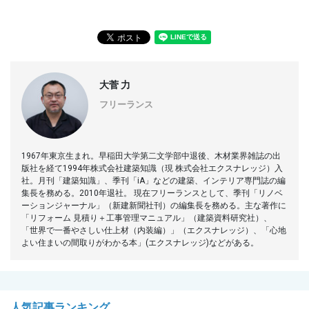
大菅 力
フリーランス
1967年東京生まれ。早稲田大学第二文学部中退後、木材業界雑誌の出
版社を経て1994年株式会社建築知識（現 株式会社エクスナレッジ）入
社。月刊「建築知識」、季刊「iA」などの建築、インテリア専門誌の編
集長を務める。2010年退社。 現在フリーランスとして、季刊「リノベ
ーションジャーナル」（新建新聞社刊）の編集長を務める。主な著作に
「リフォーム 見積り＋工事管理マニュアル」（建築資料研究社）、
「世界で一番やさしい仕上材（内装編）」（エクスナレッジ）、「心地
よい住まいの間取りがわかる本」(エクスナレッジ)などがある。
人気記事ランキング