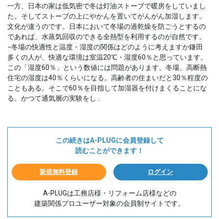
一方、日本の家は低気密で冬は灯油ストーブで暖房をしていまし
た。そしてストーブの上にやかんを置いてがんがん加湿します。
文化が違うのです。日本において冬場の過乾燥を防ごうとするの
であれば、水蒸気回収のできる全熱型を利用するのが自然です。
−冬場の快適性と温度・湿度の関係はどのように考えますか鎌田
多くの人が、快適な環境は室温20℃・湿度60％と思っています。
この「湿度60％」という数値には問題があります。冬場、高断熱
住宅の湿度は40％くらいになる。高齢者の住まいだと30％程度の
こともある。そこで60％を目指して加湿器を付けまくることにな
る。かつて通気層の実験をし ..
この続きはA-PLUGに会員登録して
読むことができます！
新規無料登録
ログイン
A-PLUGは工務店様・リフォーム店様などの
建築関係プロユーザー対象の会員制サイトです。