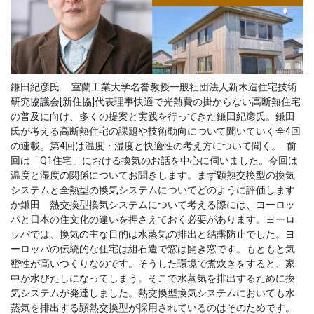
鎌田紀彦氏 室蘭工業大学名誉教授一般社団法人新木造住宅技術
研究協議会[新住協]代表理事快適で光熱費の掛からない高断熱住宅
の普及に向け、多くの提案と実践を行ってきた鎌田紀彦氏。鎌田
氏が考える高断熱住宅の課題や技術動向について聞いていく全4回
の連載。第4回は温度・湿度と快適性の考え方について聞く。−前
回は「Q1住宅」における換気のお話を中心に伺いました。今回は
温度と湿度の関係についてお聞きします。まず顕熱交換型の換気
システムと全熱型の換気システムについてどのように評価します
か鎌田 熱交換型換気システムについて考える際には、ヨーロッ
パと日本の住文化の違いを押さえておく必要があります。ヨーロ
ッパでは、換気の主な目的は水蒸気の排出と結露防止でした。ヨ
ーロッパの伝統的な住宅は組石造で窓は開き窓です。もともと気
密性が高いつくりなのです。そうした環境で煮炊きをすると、家
中が水びたしになってしまう。そこで水蒸気を排出するために換
気システムが発達しました。熱交換型換気システムにおいても水
蒸気を排出する顕熱交換型が採用されているのはそのためです。