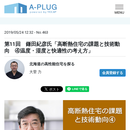
o
2019/05/24 12:32 - No.463
第11回 鎌田紀彦氏「高断熱住宅の課題と技術動
向 ④温度・湿度と快適性の考え方」
北海道の高性能住宅を探る
大菅 力
会員登録する