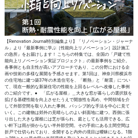
【Renovation Journal特別編集より】「リノベーション・ジャーナ
ル」より『最新事例に学ぶ［性能向上リノベーション］設計施工
の急所』をお届けします！ こちらの特集では、全国の「戸建て性
能向上リノベーション実証プロジェクト」の最新事例をご紹介。
各事例とも自主性が高いアプローチであり、この分野における企
画や技術の多様な展開を予感させます。第1回は、神奈川県横浜市
の住宅地に建つ築37年の木造住宅を、「断熱」と「耐震」につい
て、現在一般的な新築住宅の性能を上回るレベルへ改修した事例
のご紹介です。● 「広がる屋根」＿大きな窓が暮らしの選択肢を
拡げる基礎性能を向上させたうえで開放性を高め、中間領域を介
して外部空間を取り入れた事例。パッシブ的な手法を中心に見て
いく。この建物は郊外の見晴らしのよい斜面地に建つ。西側に張
り出した大きな屋根には芝が張られ、庭としても活用できる。広
い軒下は雨が掛からない半外部空間。その手前にある土間空間は
折戸で仕切られており、全開すると内外の境目は曖昧になる。1階