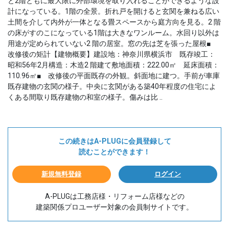
と2階ともに最大限に外部環境を取り入れることができるような設
計になっている。1階の全景。折れ戸を開けると玄関を兼ねる広い
土間を介して内外が一体となる畳スペースから庭方向を見る。2 階
の床がすのこになっている1階は大きなワンルーム。水回り以外は
用途が定められていない2 階の居室。窓の先は芝を張った屋根■
改修後の矩計【建物概要】建設地：神奈川県横浜市 既存竣工：
昭和56年2月構造：木造2 階建て敷地面積：222.00㎡ 延床面積：
110.96㎡■ 改修後の平面既存の外観。斜面地に建つ。手前が車庫
既存建物の玄関の様子。中央に玄関がある築40年程度の住宅によ
くある間取り既存建物の和室の様子。傷みは比 ..
この続きはA-PLUGに会員登録して
読むことができます！
新規無料登録
ログイン
A-PLUGは工務店様・リフォーム店様などの
建築関係プロユーザー対象の会員制サイトです。