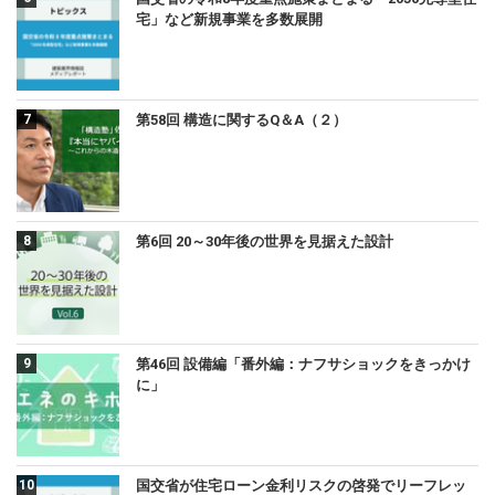
宅」など新規事業を多数展開
第58回 構造に関するQ＆A（２）
第6回 20～30年後の世界を見据えた設計
第46回 設備編「番外編：ナフサショックをきっかけ
に」
国交省が住宅ローン金利リスクの啓発でリーフレッ