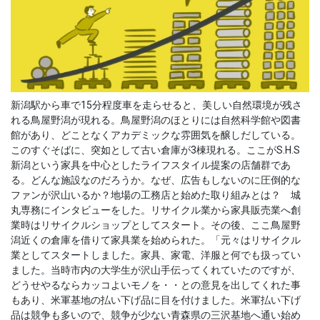
新潟駅から車で15分程度車を走らせると、美しい自然環境が残さ
れる鳥屋野潟が現れる。鳥屋野潟のほとりには自然科学館や図書
館があり、どことなくアカデミックな雰囲気を醸しだしている。
このすぐそばに、突如として古い倉庫が3棟現れる。ここがS.H.S
新潟という家具を中心としたライフスタイル提案の店舗群であ
る。どんな施設なのだろうか。なぜ、広告もしないのに圧倒的な
ファンが沢山いるか？地場の工務店と始めた取り組みとは？ 城
丸専務にインタビューをした。リサイクル業から家具販売業へ創
業時はリサイクルショップとしてスタート。その後、ここ鳥屋野
潟近くの倉庫を借りて家具業を始められた。「元々はリサイクル
業としてスタートしました。家具、家電、洋服と何でも扱ってい
ました。当時市内の大学生が沢山手伝ってくれていたのですが、
どうせやるならカッコよいモノを・・との意見を出してくれた事
もあり、米軍基地の払い下げ品に目を付けました。米軍払い下げ
品は競争も多いので、競争が少ない青森県の三沢基地へ通い始め