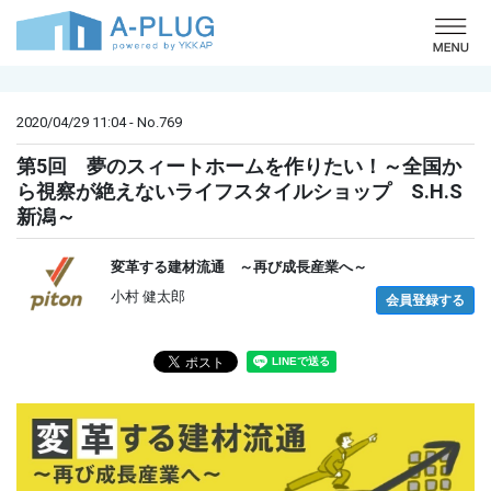
o
2020/04/29 11:04 - No.769
第5回 夢のスィートホームを作りたい！～全国か
ら視察が絶えないライフスタイルショップ S.H.S
新潟～
変革する建材流通 ～再び成長産業へ～
小村 健太郎
会員登録する