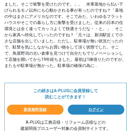
ました。そこで衝撃を受けたのです。」。 米軍基地から払い下
げられるモノ以外にも心動かされる事が有ったのですね？「基地
の中はまさにアメリカなのです。そこでみた、いわゆるフラット
ハウスやそこでの暮らし方に衝撃を受けました。従来の日本の住
環境とは全く違ってカッコよくて快適そうだな・・と。」 そこ
から家具へ特化していったのですね？「元々は、新潟駅近くで小
さな店舗を出していました。ただし、駐車場が無い状況だったの
で、駐禁を気にしながらお買い物をして頂く状態でした。そこ
で、鳥屋野潟の古い倉庫を見つけて自分たちでリノベーションし
て店舗を開いてから19年経ちました。最初は1棟借りたのですが、
またもや駐車場が無かった。駐車場の確保の為に ..
この続きはA-PLUGに会員登録して
読むことができます！
新規無料登録
ログイン
A-PLUGは工務店様・リフォーム店様などの
建築関係プロユーザー対象の会員制サイトです。