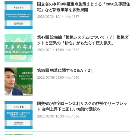
国交省の令和8年度重点施策まとまる「2050先導型住
宅」など新規事業を多数展開
2026/07/24 10:14
-
No.1537
第47回 設備編「換気システムについて（７）換気ダ
クトと空気の『粘性』がもたらす圧力損失」
2026/07/14 18:00
-
No.1542
第58回 構造に関するQ＆A（２）
2026/07/08 09:00
-
No.1540
国交省が住宅ローン金利リスクの啓発でリーフレッ
ト 金利上昇下に正しい知識で選択を
2026/07/07 10:30
-
No.1536