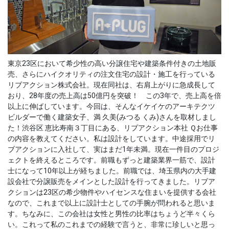
東京23区において希少性の高い分譲住宅や建築条件付きの土地販
売、さらにハイクオリティの注文住宅の設計・施工を行っている
リブアクション株式会社。現在同社は、右肩上がりに急成長して
おり、28年度の売上高は50億円を突破！ この3年で、売上高を倍
以上に伸ばしています。今回は、そんなイケイケのアーキテクツ
ビルダーで働く建築女子、満 久美(みつる くみ)さんを取材しまし
た！渋谷区 恵比寿南３丁目にある、リブアクション本社 Ｑお仕事
の内容を教えてください。私は設計をしています。中途採用でリ
ブアクションに入社して、実はまだ1年未満。現在一件目のプロジ
ェクトを終えるところです。前職もずっと建築業界一筋で、設計
士になって10年以上が経ちました。前職では、埼玉県内の大手建
設会社で分譲販売をメインとした設計を行ってきました。リブア
クションは23区の希少物件やハイセンスな住まいを提供する会社
なので、これまで以上に設計士としての手腕が問われると思いま
す。ちなみに、この会社は女性と男性の比率はちょうど半々くら
い。これって私のこれまでの経験で言うと、非常に珍しいと思っ