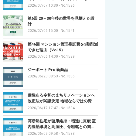
2026/07/07 10:30
-
No.1536
第6回 20～30年後の世界を見据えた設
計
2026/07/06 15:00
-
No.1541
第46回 マンション管理委託費を3割削減
できた理由（Vol.5）
2026/07/06 14:00
-
No.1539
ジーポート Pro 新商品
2026/06/23 08:53
-
No.1535
個性ある令和のまちリノベーションへ
改正法が閣議決定 地域ならではの資…
2026/06/17 17:47
-
No.1534
高断熱住宅が健康維持・増進に貢献 室
内温熱環境と高血圧、骨粗鬆との関…
2026/06/09 09:58
-
No.1533