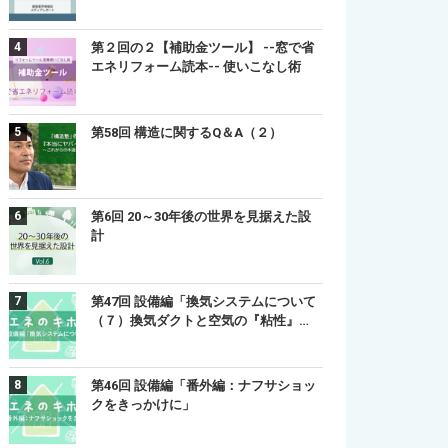
第２回の２【補助金ツール】 --窓で省
エネリフォーム読本-- 使いこなし術
第58回 構造に関するQ＆A（２）
第6回 20～30年後の世界を見据えた設
計
第47回 設備編「換気システムについて
（７）換気ダクトと空気の『粘性』…
第46回 設備編「番外編：ナフサショッ
クをきっかけに」