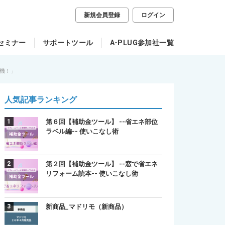
新規会員登録
ログイン
セミナー
サポートツール
A-PLUG参加社一覧
危機！」
人気記事ランキング
第６回【補助金ツール】 --省エネ部位
ラベル編-- 使いこなし術
第２回【補助金ツール】 --窓で省エネ
リフォーム読本-- 使いこなし術
新商品_マドリモ（新商品）