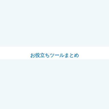
お役立ちツールまとめ
ツール
設計ツール
耐震フレーム＋窓「フレームⅡ
# YKK APのある暮らし
用セミナー（講師：J建築システ
パース工場
ール