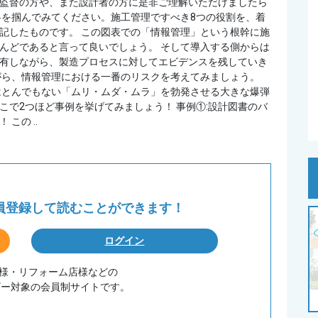
監督の方や、また設計者の方に是非ご理解いただけましたら
略を掴んでみてください。施工管理ですべき8つの役割を、着
記したものです。 この図表での「情報管理」という根幹に施
んどであると言って良いでしょう。 そして導入する側からは
有しながら、製造プロセスに対してエビデンスを残していき
がら、情報管理における一番のリスクを考えてみましょう。
はとんでもない「ムリ・ムダ・ムラ」を勃発させる大きな爆弾
で2つほど事例を挙げてみましょう！ 事例①:設計図書のバ
この ..
会員登録して
読むことができます！
ログイン
務店様・リフォーム店様などの
ザー対象の会員制サイトです。