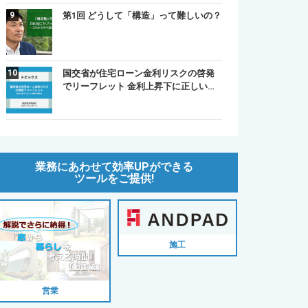
第1回 どうして「構造」って難しいの？
国交省が住宅ローン金利リスクの啓発
でリーフレット 金利上昇下に正しい…
業務にあわせて効率UPができる
ツールをご提供!
施工
営業