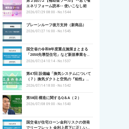
第２回の２【補助金ツール】 --窓で省
エネリフォーム読本-- 使いこなし術
2026/07/29 08:00
-
No.1544
プレーンルーフ後方支持（新商品）
2026/07/27 16:00
-
No.1545
国交省の令和8年度重点施策まとまる
「2050先導型住宅」など新規事業を…
2026/07/24 10:14
-
No.1537
第47回 設備編「換気システムについて
（７）換気ダクトと空気の『粘性』…
2026/07/14 18:00
-
No.1542
第58回 構造に関するQ＆A（２）
2026/07/08 09:00
-
No.1540
国交省が住宅ローン金利リスクの啓発
でリーフレット 金利上昇下に正しい…