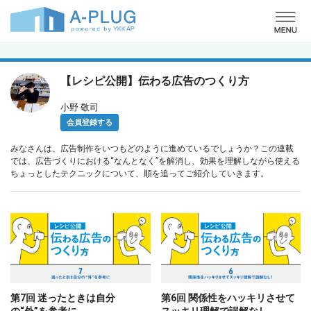
o
【レシピ公開】伝わる広告のつくり方
小野 敬司
会員登録する
みなさんは、広告制作をいつもどのように進めているでしょうか？この連載
では、広告づくりにおける“なんとなく”を解消し、効果を理解しながら使える
ちょっとしたテクニックについて、順を追ってご紹介していきます。
第7回 迷ったときは自分
第6回 関係性をハッキリさせて
の“外”を参考に
スッキリ理解で誤解なし