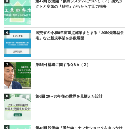
第47回 設備編「換気システムについて（７）換気ダ
クトと空気の『粘性』がもたらす圧力損失」
国交省の令和8年度重点施策まとまる「2050先導型住
宅」など新規事業を多数展開
第58回 構造に関するQ＆A（２）
第6回 20～30年後の世界を見据えた設計
第46回 設備編「番外編：ナフサショックをきっかけ