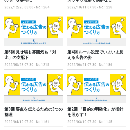
2022/12/20 08:00
-
No.1264
2022/10/11 07:30
-
No.1228
第5回 見せ場も雰囲気も「対
第4回 ルール設定でいよいよ見
比」の支配下
える広告の姿
2022/08/23 07:30
-
No.1215
2022/06/21 07:30
-
No.1186
第3回 要点を伝えるための3つの
第2回 「目的の明確化」が指針
整理
を照らす！
2022/04/12 07:30
-
No.1161
2022/03/10 07:30
-
No.1145