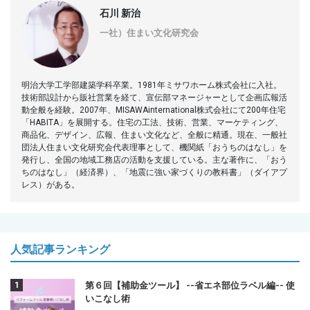
石川 新治
一社）住まい文化研究会
明治大学工学部建築学科卒業。1981年ミサワホーム株式会社に入社。
技術部設計から販社営業を経て、宣伝部マネージャーとして企画広報活
動全般を経験。2007年、MISAWAinternational株式会社にて200年住宅
「HABITA」を展開する。住宅の工法、技術、営業、マーケティング、
商品化、デザイン、広報、住まい文化など、全般に精通。現在、一般社
団法人住まい文化研究会代表理事として、機関紙「おうちのはなし」を
発行し、全国の地域工務店の活動を支援している。主な著作に、「おう
ちのはなし」（経済界）、「地震に強い家づくりの教科書」（ダイアプ
レス）がある。
人気記事ランキング
第６回【補助金ツール】 --省エネ部位ラベル編-- 使
いこなし術