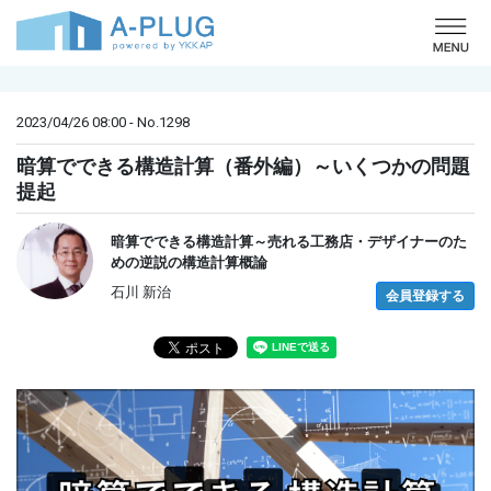
o
2023/04/26 08:00 - No.1298
暗算でできる構造計算（番外編）～いくつかの問題
提起
暗算でできる構造計算～売れる工務店・デザイナーのた
めの逆説の構造計算概論
石川 新治
会員登録する