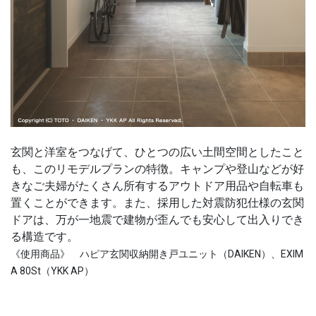
玄関と洋室をつなげて、ひとつの広い土間空間としたこと
も、このリモデルプランの特徴。キャンプや登山などが好
きなご夫婦がたくさん所有するアウトドア用品や自転車も
置くことができます。また、採用した対震防犯仕様の玄関
ドアは、万が一地震で建物が歪んでも安心して出入りでき
る構造です。
《使用商品》 ハピア玄関収納開き戸ユニット（DAIKEN）、EXIM
A 80St（YKK AP）