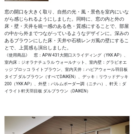
窓の開口を大きく取り、自然の光・風・景色を室内にいな
がら感じられるようにしました。同時に、窓の内と外の
床・壁・天井を統一感のある色・質感にすることで、部屋
の中から外までつながっているようなデザインに。深みの
あるブラウンにした床・天井や石積レンガ風の壁にするこ
とで、上質感も演出しました。
《使用商品》 窓：APW 431大開口スライディング（YKK AP）、
室内床：ジオラナチュラル ウォールナット、室内壁：グラビオエ
ッジ ブロッコ ライトブラウン、室内天井：ハピアウォール羽目板
タイプ ダルブラウン（すべてDAIKEN）、デッキ：リウッドデッキ
200（YKK AP）、外壁：パルムボーダー調（ニチハ）、軒天：ダ
イライト軒天羽目板 ダルブラウン（DAIKEN）