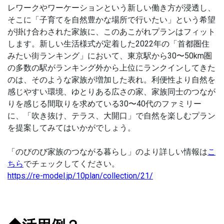
レワークやワーケーションという新しい働き方が浸透し、
そこに「子育てを自然豊かな場所で行いたい」という希望
が掛け合わされた家族に、このあこがれプランはフィット
します。新しい生活様式が定着した2022年の「首都圏住
みたい街ランキング」において、東京駅から30〜50km圏
の多数の駅がランキング外から上位にランクインしてきた
のは、そのような家族が増加した表れ。利便性より自然を
感じやすい環境、ゆとりある広さの家、家族同士のつなが
りを感じる間取りを求めている30〜40代のファミリー
に、「吹き抜け、テラス、大開口」で自然を楽しむプラン
を提案してみてはいかがでしょう。
「のびのび家族のつながる暮らし」のより詳しい情報は
こ
ちら
でチェックしてください。
https://re-model.jp/10plan/collection/21/