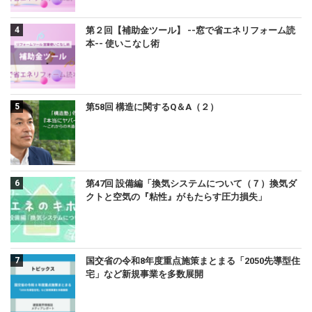
第２回【補助金ツール】 --窓で省エネリフォーム読
本-- 使いこなし術
第58回 構造に関するQ＆A（２）
第47回 設備編「換気システムについて（７）換気ダ
クトと空気の『粘性』がもたらす圧力損失」
国交省の令和8年度重点施策まとまる「2050先導型住
宅」など新規事業を多数展開