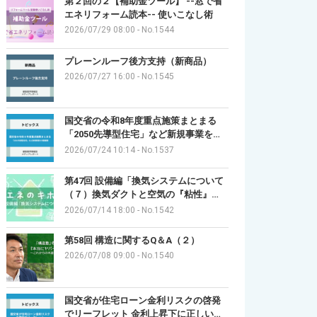
第２回の２【補助金ツール】 --窓で省
エネリフォーム読本-- 使いこなし術
2026/07/29 08:00
-
No.1544
プレーンルーフ後方支持（新商品）
2026/07/27 16:00
-
No.1545
国交省の令和8年度重点施策まとまる
「2050先導型住宅」など新規事業を…
2026/07/24 10:14
-
No.1537
第47回 設備編「換気システムについて
（７）換気ダクトと空気の『粘性』…
2026/07/14 18:00
-
No.1542
第58回 構造に関するQ＆A（２）
2026/07/08 09:00
-
No.1540
国交省が住宅ローン金利リスクの啓発
でリーフレット 金利上昇下に正しい…