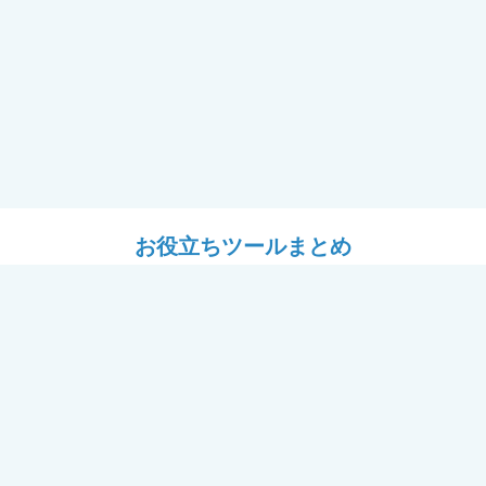
お役立ちツールまとめ
ツール
設計ツール
耐震フレーム＋窓「フレームⅡ
# YKK APのある暮らし
用セミナー（講師：J建築システ
パース工場
ール