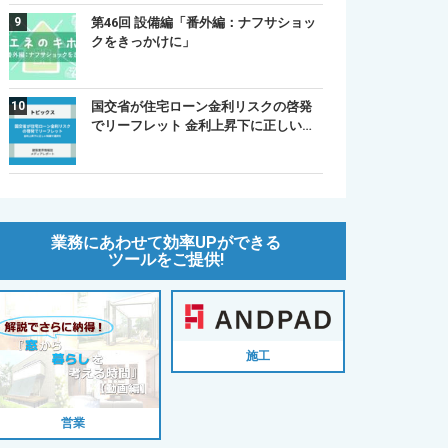
第46回 設備編「番外編：ナフサショッ
クをきっかけに」
国交省が住宅ローン金利リスクの啓発
でリーフレット 金利上昇下に正しい…
業務にあわせて効率UPができる
ツールをご提供!
施工
営業