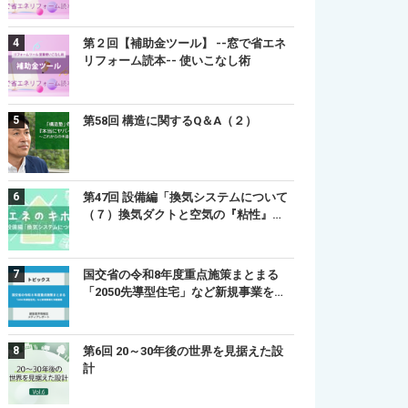
第２回【補助金ツール】 --窓で省エネ
リフォーム読本-- 使いこなし術
第58回 構造に関するQ＆A（２）
第47回 設備編「換気システムについて
（７）換気ダクトと空気の『粘性』…
国交省の令和8年度重点施策まとまる
「2050先導型住宅」など新規事業を…
第6回 20～30年後の世界を見据えた設
計