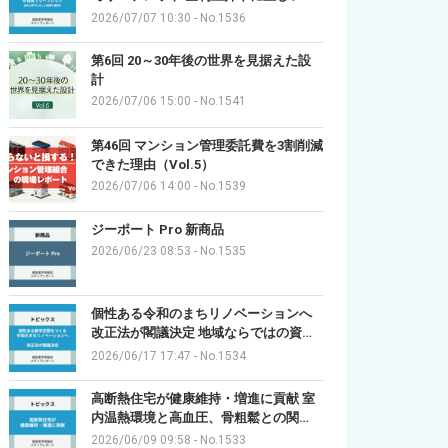
2026/07/07 10:30
-
No.1536
第6回 20～30年後の世界を見据えた設
計
2026/07/06 15:00
-
No.1541
第46回 マンション管理委託費を3割削減
できた理由（Vol.5）
2026/07/06 14:00
-
No.1539
ジーポート Pro 新商品
2026/06/23 08:53
-
No.1535
個性ある令和のまちリノベーションへ
改正法が閣議決定 地域ならではの資…
2026/06/17 17:47
-
No.1534
高断熱住宅が健康維持・増進に貢献 室
内温熱環境と高血圧、骨粗鬆との関…
2026/06/09 09:58
-
No.1533