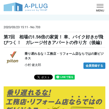
o
2020/03/23 15:11 - No.733
第7回 相場の1.56倍の家賃！ 車、バイク好きが飛
びつく！ ガレージ付きアパートの作り方（後編）
乗り遅れるな！工務店・リフォーム店ならではの新ビジ
ネス
小村 健太郎
会員登録する