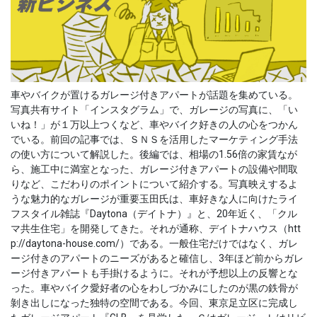
車やバイクが置けるガレージ付きアパートが話題を集めている。
写真共有サイト「インスタグラム」で、ガレージの写真に、「い
いね！」が１万以上つくなど、車やバイク好きの人の心をつかん
でいる。前回の記事では、ＳＮＳを活用したマーケティング手法
の使い方について解説した。後編では、相場の1.56倍の家賃なが
ら、施工中に満室となった、ガレージ付きアパートの設備や間取
りなど、こだわりのポイントについて紹介する。写真映えするよ
うな魅力的なガレージが重要玉田氏は、車好きな人に向けたライ
フスタイル雑誌『Daytona（デイトナ）』と、20年近く、「クル
マ共生住宅」を開発してきた。それが通称、デイトナハウス（htt
p://daytona-house.com/）である。一般住宅だけではなく、ガレ
ージ付きのアパートのニーズがあると確信し、3年ほど前からガレ
ージ付きアパートも手掛けるように。それが予想以上の反響とな
った。車やバイク愛好者の心をわしづかみにしたのが黒の鉄骨が
剝き出しになった独特の空間である。今回、東京足立区に完成し