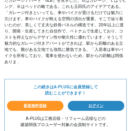
たガレージアパート『GLB』を見学した。Ｇはガレージ、Ｌはリビ
ング、Ｂはベッドの略である。これも玉田氏のアイデアである。
「ガレージ付きといっても、車やバイクが置けるだけでは魅力に
欠けます。車やバイクが映える空間の演出が重要。そこで辿り着
いたのが、美しくて丈夫な鉄骨パネルの構造です。20年以上に渡
り、開発・生産してきた自信作で、ベトナムで生産しており、コ
ストを抑えながらデザイン性や耐久性に優れています」そうして
魅力的なガレージ付きアパートができれば、駅から距離のある立
地でも、難がある立地でも強気に勝負できる。「入居者は車やバ
イクを所有しており、電車を使わないため、駅からの距離は関係
ありま ..
この続きはA-PLUGに会員登録して
読むことができます！
新規無料登録
ログイン
A-PLUGは工務店様・リフォーム店様などの
建築関係プロユーザー対象の会員制サイトです。