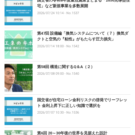
国交省の令和8年度重点施策まとまる「2050先導型住
宅」など新規事業を多数展開
2026/07/24 10:14
-
No.1537
第47回 設備編「換気システムについて（７）換気ダ
クトと空気の『粘性』がもたらす圧力損失」
2026/07/14 18:00
-
No.1542
第58回 構造に関するQ＆A（２）
2026/07/08 09:00
-
No.1540
国交省が住宅ローン金利リスクの啓発でリーフレッ
ト 金利上昇下に正しい知識で選択を
2026/07/07 10:30
-
No.1536
第6回 20～30年後の世界を見据えた設計