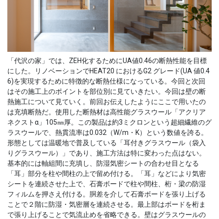
「代沢の家」では、ZEH化するためにUA値0.46の断熱性能を目標
にした。リノベーションでHEAT20 におけるG2 グレード(UA 値0.4
6)を実現するために特徴的な断熱仕様になっている。今回と次回
はその施工上のポイントを部位別に見ていきたい。今回は壁の断
熱施工について見ていく。前回お伝えしたようにここで用いたの
は充填断熱だ。使用した断熱材は高性能グラスウール「アクリア
ネクストα」105㎜厚。この製品は約3ミクロンという超細繊維のグ
ラスウールで、熱貫流率は0.032（W/m・K）という数値を誇る。
形態としては温暖地で普及している「耳付きグラスウール（袋入
りグラスウール）」であり、施工方法は特に変わった点はない。
基本的には軸組間に充填し、防湿気密シートの合わせ目となる
「耳」部分を柱や間柱の上で留め付ける。「耳」などにより気密
シートを連続させた上で、石膏ボードで柱や間柱、桁・梁の防湿
フィルムを押さえ付ける。胴差を介して石膏ボードを張り上げる
ことで２階に防湿・気密層を連続させる。最上部はボードを桁ま
で張り上げることで気流止めを省略できる。壁はグラスウールの