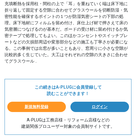
充填断熱を採用柱・間柱の上で「耳」を重ねていく端は床下地に
折り返して固定する空隙に合わせてグラスウールを切断防湿・気
密性能を確保するポイントの１つが防湿気密シートの下部の処
理。床下地材にフィルムを留め付け、床仕上げ材で押さえて床の
気密層につなげるのが基本だ。ボードの受け材に留め付けるか気
密テープで処理してもよい。このほかコンセントやスイッチプレ
ートなどの欠損部周辺や変形部分などの施工も丁寧さが必要にな
る。この事例では出窓が多いこともあり、窓周りに小さな空隙が
比較的多く生じていた。大工はそれぞれの空隙の大きさに合わせ
てグラスウール ..
この続きはA-PLUGに会員登録して
読むことができます！
新規無料登録
ログイン
A-PLUGは工務店様・リフォーム店様などの
建築関係プロユーザー対象の会員制サイトです。