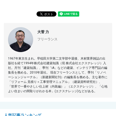
大菅 力
フリーランス
1967年東京生まれ。早稲田大学第二文学部中退後、木材業界雑誌の出
版社を経て1994年株式会社建築知識（現 株式会社エクスナレッジ）入
社。月刊「建築知識」、季刊「iA」などの建築、インテリア専門誌の編
集長を務める。2010年退社。 現在フリーランスとして、季刊「リノベ
ーションジャーナル」（新建新聞社刊）の編集長を務める。主な著作に
「リフォーム 見積り＋工事管理マニュアル」（建築資料研究社）、
「世界で一番やさしい仕上材（内装編）」（エクスナレッジ）、「心地
よい住まいの間取りがわかる本」(エクスナレッジ)などがある。
人気記事ランキング