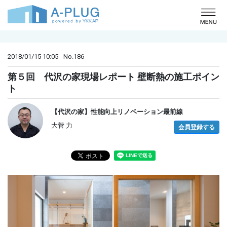
o
2018/01/15 10:05 - No.186
第５回 代沢の家現場レポート 壁断熱の施工ポイン
ト
【代沢の家】性能向上リノベーション最前線
大菅 力
会員登録する