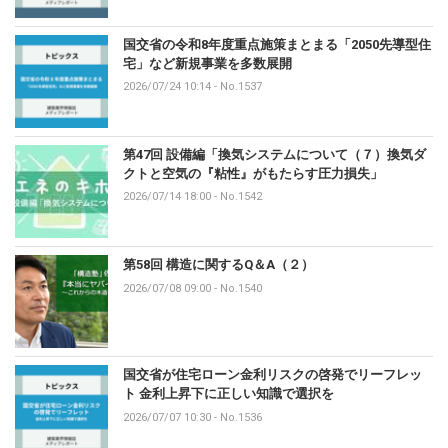
国交省の令和8年度重点施策まとまる「2050先導型住
宅」など新規事業を多数展開
2026/07/24 10:14
-
No.1537
第47回 設備編「換気システムについて（７）換気ダ
クトと空気の『粘性』がもたらす圧力損失」
2026/07/14 18:00
-
No.1542
第58回 構造に関するQ＆A（２）
2026/07/08 09:00
-
No.1540
国交省が住宅ローン金利リスクの啓発でリーフレッ
ト 金利上昇下に正しい知識で選択を
2026/07/07 10:30
-
No.1536