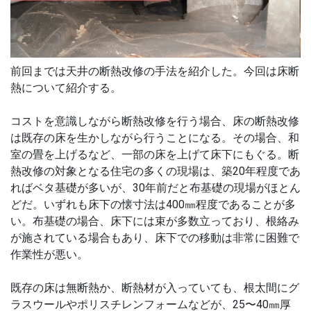
前回までは天井の断熱改修の手法を紹介した。今回は床断
熱について紹介する。
コストを意識しながら断熱改修を行う場合、床の断熱改修
は既存の床を生かしながら行うことになる。その場合、和
室の畳を上げるなど、一部の床を上げて床下にもぐる。断
熱改修の対象となる住宅の多くの現場は、築20年程度であ
ればベタ基礎が多いが、30年前だと布基礎の現場がほとん
どだ。いずれも床下の懐寸法は400㎜程度であることが多
い。布基礎の場合、床下には束が多数立っており、根絡み
が施されている場合もあり、床下での移動は非常に困難で
作業性が悪い。
既存の床は無断熱か、断熱材が入っていても、根太間にグ
ラスウールやポリスチレンフォームなどが、25〜40㎜厚