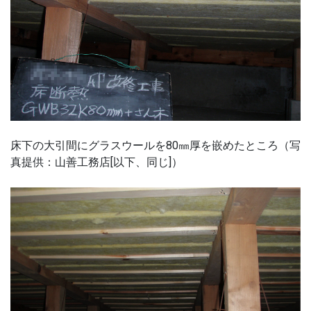
床下の大引間にグラスウールを80㎜厚を嵌めたところ（写
真提供：山善工務店[以下、同じ]）