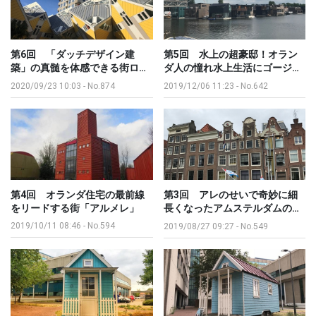
第6回 「ダッチデザイン建
第5回 水上の超豪邸！オラン
築」の真髄を体感できる街ロ…
ダ人の憧れ水上生活にゴージ…
2020/09/23 10:03
-
No.874
2019/12/06 11:23
-
No.642
第4回 オランダ住宅の最前線
第3回 アレのせいで奇妙に細
をリードする街「アルメレ」
長くなったアムステルダムの…
2019/10/11 08:46
-
No.594
2019/08/27 09:27
-
No.549