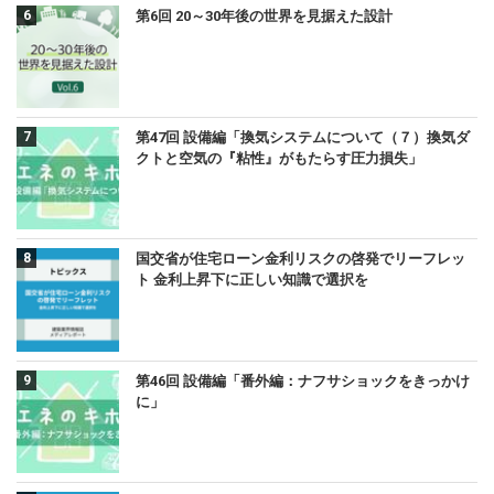
第6回 20～30年後の世界を見据えた設計
第47回 設備編「換気システムについて（７）換気ダ
クトと空気の『粘性』がもたらす圧力損失」
国交省が住宅ローン金利リスクの啓発でリーフレッ
ト 金利上昇下に正しい知識で選択を
第46回 設備編「番外編：ナフサショックをきっかけ
に」