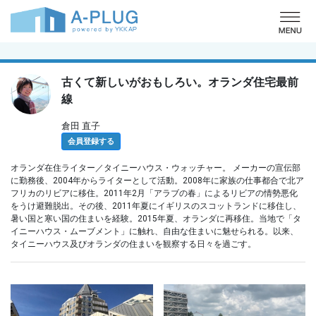
o
古くて新しいがおもしろい。オランダ住宅最前
線
倉田 直子
会員登録する
オランダ在住ライター／タイニーハウス・ウォッチャー。 メーカーの宣伝部
に勤務後、2004年からライターとして活動。2008年に家族の仕事都合で北ア
フリカのリビアに移住。2011年2月「アラブの春」によるリビアの情勢悪化
をうけ避難脱出。その後、2011年夏にイギリスのスコットランドに移住し、
暑い国と寒い国の住まいを経験。2015年夏、オランダに再移住。当地で「タ
イニーハウス・ムーブメント」に触れ、自由な住まいに魅せられる。以来、
タイニーハウス及びオランダの住まいを観察する日々を過ごす。