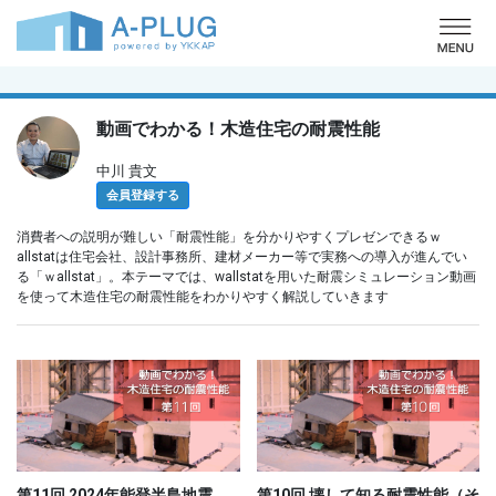
o
動画でわかる！木造住宅の耐震性能
中川 貴文
会員登録する
消費者への説明が難しい「耐震性能」を分かりやすくプレゼンできるｗ
allstatは住宅会社、設計事務所、建材メーカー等で実務への導入が進んでい
る「ｗallstat」。本テーマでは、wallstatを用いた耐震シミュレーション動画
を使って木造住宅の耐震性能をわかりやすく解説していきます
第11回 2024年能登半島地震
第10回 壊して知る耐震性能（そ