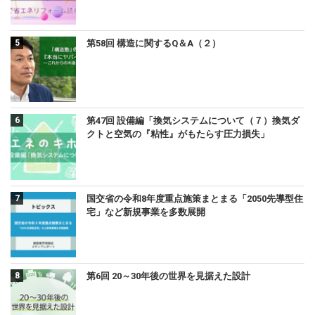
第58回 構造に関するQ＆A（２）
第47回 設備編「換気システムについて（７）換気ダ
クトと空気の『粘性』がもたらす圧力損失」
国交省の令和8年度重点施策まとまる「2050先導型住
宅」など新規事業を多数展開
第6回 20～30年後の世界を見据えた設計