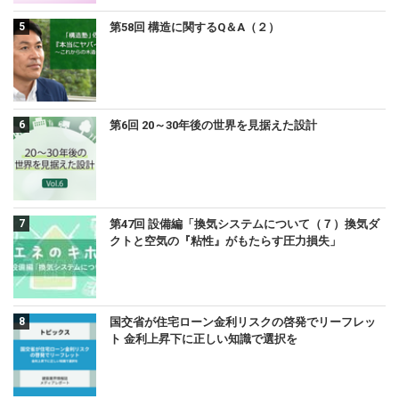
第58回 構造に関するQ＆A（２）
第6回 20～30年後の世界を見据えた設計
第47回 設備編「換気システムについて（７）換気ダ
クトと空気の『粘性』がもたらす圧力損失」
国交省が住宅ローン金利リスクの啓発でリーフレッ
ト 金利上昇下に正しい知識で選択を