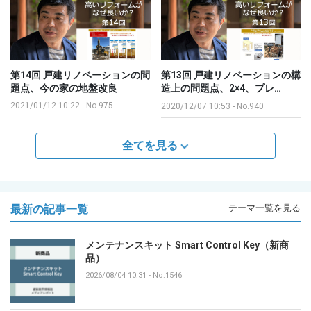
第14回 戸建リノベーションの問
第13回 戸建リノベーションの構
題点、今の家の地盤改良
造上の問題点、2×4、プレ…
2021/01/12 10:22
-
No.975
2020/12/07 10:53
-
No.940
全てを見る
最新の記事一覧
テーマ一覧を見る
メンテナンスキット Smart Control Key（新商
品）
2026/08/04 10:31
-
No.1546