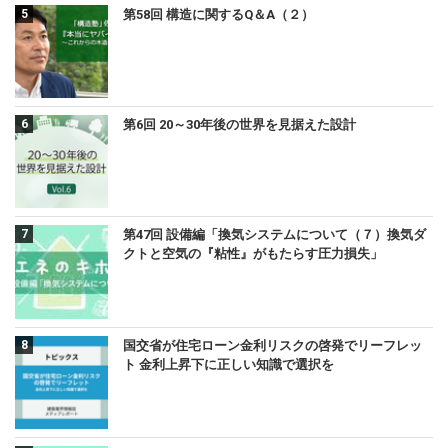
第58回 構造に関するQ＆A（２）
第6回 20～30年後の世界を見据えた設計
第47回 設備編「換気システムについて（７）換気ダ
クトと空気の『粘性』がもたらす圧力損失」
国交省が住宅ローン金利リスクの啓発でリーフレッ
ト 金利上昇下に正しい知識で選択を