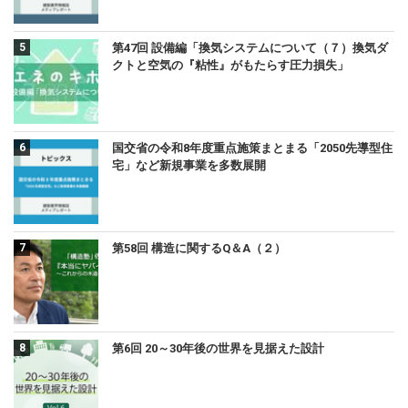
第47回 設備編「換気システムについて（７）換気ダ
クトと空気の『粘性』がもたらす圧力損失」
国交省の令和8年度重点施策まとまる「2050先導型住
宅」など新規事業を多数展開
第58回 構造に関するQ＆A（２）
第6回 20～30年後の世界を見据えた設計