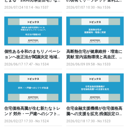
2026/07/24 10:14
-
No.1537
2026/07/07 10:30
-
No.1536
個性ある令和のまちリノベーシ
高断熱住宅が健康維持・増進に
ョンへ改正法が閣議決定 地域…
貢献 室内温熱環境と高血圧、…
2026/06/17 17:47
-
No.1534
2026/06/09 09:58
-
No.1533
住宅価格高騰が生む新たなトレ
住宅金融支援機構が住宅価格高
ンド 郊外・一戸建へのシフト…
騰への支援を拡充 残価設定ロ…
2026/02/27 17:33
-
No.1524
2026/02/18 17:30
-
No.1523