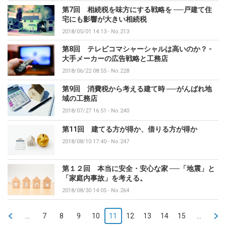
第7回 相続税を味方にする戦略を ──戸建て住
宅にも影響が大きい相続税
2018/05/01 14:13
-
No.213
第8回 テレビコマシャーシャルは高いのか？ -
大手メーカーの広告戦略と工務店
2018/06/22 08:55
-
No.228
第9回 消費税から考える建て時 ──がんばれ地
域の工務店
2018/07/27 16:51
-
No.240
第11回 建てる方が得か、借りる方が得か
2018/08/10 17:40
-
No.247
第１２回 本当に安全・安心な家 ──「地震」と
「家庭内事故」を考える。
2018/08/30 14:05
-
No.264
<
...
7
8
9
10
11
12
13
14
15
...