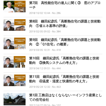
第7回 高性能住宅の達人に聞く③ 窓のアプロ
ーチ
2018/10/02 10:44
-
No.286
第8回 鎌田紀彦氏「高断熱住宅の課題と技術動
向 ①省エネ基準の評価」
2019/02/05 09:02
-
No.384
第9回 鎌田紀彦氏「高断熱住宅の課題と技術動
向 ②「Q1住宅」の概要」
2019/03/05 10:31
-
No.418
第10回 鎌田紀彦氏「高断熱住宅の課題と技術
動向 ③換気システムの考え方」
2019/04/12 09:51
-
No.444
第11回 鎌田紀彦氏「高断熱住宅の課題と技術
動向 ④温度・湿度と快適性の考え方」
2019/05/24 12:32
-
No.463
第1回 工務店はなくならない ーインフラ産業とし
ての住宅会社
2017/10/27 09:16
-
No.152