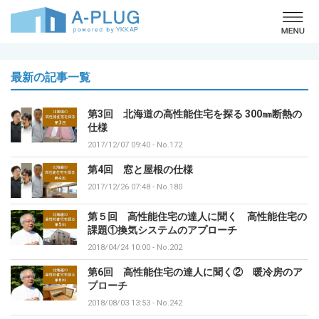
o
最新の記事一覧
第3回 北海道の高性能住宅を探る 300㎜断熱の
仕様
2017/12/07 09:40
-
No.172
第4回 窓と屋根の仕様
2017/12/26 07:48
-
No.180
第５回 高性能住宅の達人に聞く 高性能住宅の
課題①換気システムのアプローチ
2018/04/24 10:00
-
No.202
第6回 高性能住宅の達人に聞く② 暖冷房のア
プローチ
2018/08/03 13:53
-
No.242