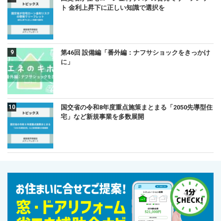
ト 金利上昇下に正しい知識で選択を
第46回 設備編「番外編：ナフサショックをきっかけ
に」
国交省の令和8年度重点施策まとまる「2050先導型住
宅」など新規事業を多数展開