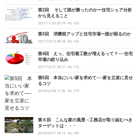
第2回 そして誰が勝ったのかー住宅シェア分析
から見えること
2017/11/20 09:18
-
No.153
第3回 消費税アップと住宅市場ー誰が困るのか
2017/12/12 08:23
-
No.160
第4回 えっ、住宅着工数が増えるって？──住宅
市場の絞り込み
2017/12/27 08:27
-
No.176
第5回 本当にいい家を求めて──家を立派に見せ
るコツ
2018/02/08 11:36
-
No.179
第６回 こんな家の風景 ─工務店が取り組むべき
ターゲットは・・・
2018/03/07 18:14
-
No.185