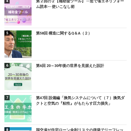
第２回の２【補助金ツール】 --窓で省エネリフォー
ム読本-- 使いこなし術
第58回 構造に関するQ＆A（２）
第6回 20～30年後の世界を見据えた設計
第47回 設備編「換気システムについて（７）換気ダ
クトと空気の『粘性』がもたらす圧力損失」
国交省が住宅ローン金利リスクの啓発でリーフレッ