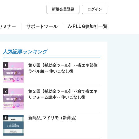
新規会員登録
ログイン
セミナー
サポートツール
A-PLUG参加社一覧
人気記事ランキング
第６回【補助金ツール】 --省エネ部位
ラベル編-- 使いこなし術
第２回【補助金ツール】 --窓で省エネ
リフォーム読本-- 使いこなし術
新商品_マドリモ（新商品）