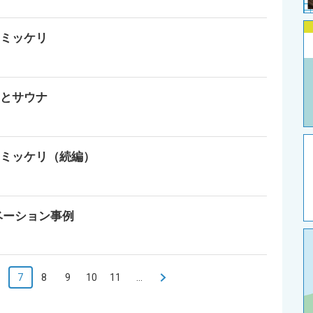
＠ミッケリ
宅とサウナ
＠ミッケリ（続編）
ベーション事例
7
8
9
10
11
...
>