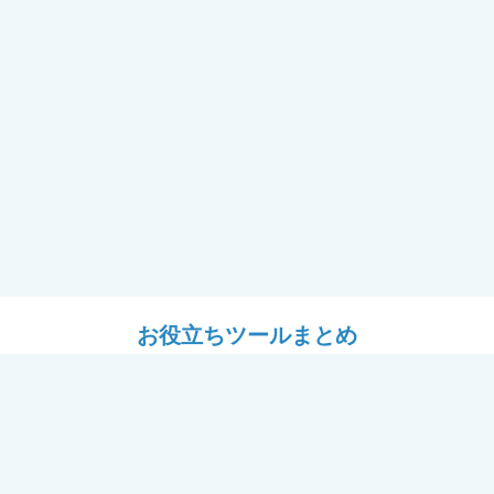
お役立ちツールまとめ
ツール
設計ツール
耐震フレーム＋窓「フレームⅡ
# YKK APのある暮らし
用セミナー（講師：J建築システ