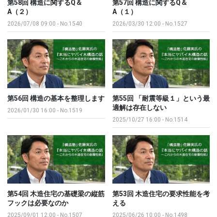
第58回 構造に関するQ＆
第57回 構造に関するQ＆
A（２）
A（１）
2026/07/08 09:00
-
No.1540
2026/03/30 12:00
-
No.1527
第56回 構造の基本を整理します
第55回 「耐震等級１」という最
適解は存在しない
2026/01/30 16:00
-
No.1519
2025/10/27 16:00
-
No.1514
第54回 木造住宅の基礎梁の縦筋
第53回 木造住宅の要求性能を考
フックは必要なのか
える
2025/09/01 12:00
-
No.1507
2025/06/26 10:00
-
No.1498