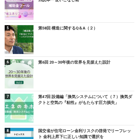
第58回 構造に関するQ＆A（２）
第6回 20～30年後の世界を見据えた設計
第47回 設備編「換気システムについて（７）換気ダ
クトと空気の『粘性』がもたらす圧力損失」
国交省が住宅ローン金利リスクの啓発でリーフレッ
ト 金利上昇下に正しい知識で選択を