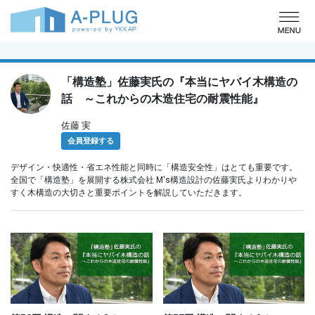
o
「構造塾」佐藤実氏の『本当にヤバイ木構造の
話 ～これからの木造住宅の耐震性能』
佐藤 実
会員登録する
デザイン・快適性・省エネ性能と同時に「構造安全性」はとても重要です。
全国で「構造塾」を展開する株式会社 M's構造設計の佐藤実氏よりわかりや
すく木構造の大切さと重要ポイントを解説していただきます。